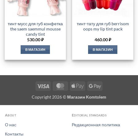
тинт-мусс для губ конфетка
тинт-тату для губ berrisom
the saem saemmul mousse
oops my lip tint pack
candy tint
530.00
₽
460.00
₽
В МАГАЗИН
В МАГАЗИН
Visa
MasterCard
Apple
Google
Pay
Pay
Copyright 2026 ©
Магазин Komtolem
About
Editorial standards
О нас
Редакционная политика
Контакты