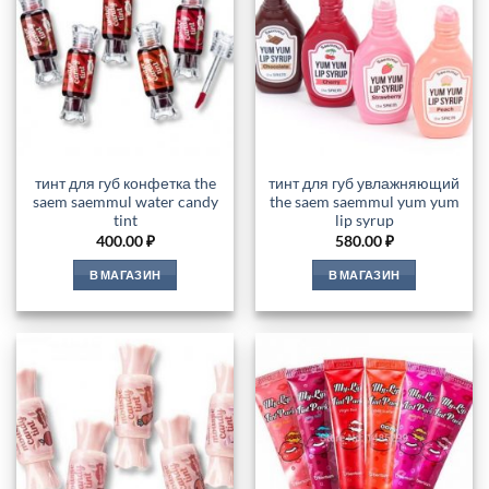
тинт для губ конфетка the
тинт для губ увлажняющий
saem saemmul water candy
the saem saemmul yum yum
tint
lip syrup
400.00
₽
580.00
₽
В МАГАЗИН
В МАГАЗИН