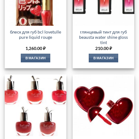
блеск для губ bcl lovetulle
глянцевый тинт для губ
pure liquid rouge
beausta water shine gloss
tint
1,260.00
₽
210.00
₽
В МАГАЗИН
В МАГАЗИН