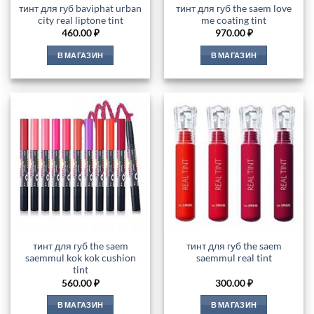
тинт для губ baviphat urban
тинт для губ the saem love
city real liptone tint
me coating tint
460.00
₽
970.00
₽
В МАГАЗИН
В МАГАЗИН
тинт для губ the saem
тинт для губ the saem
saemmul kok kok cushion
saemmul real tint
tint
560.00
₽
300.00
₽
В МАГАЗИН
В МАГАЗИН