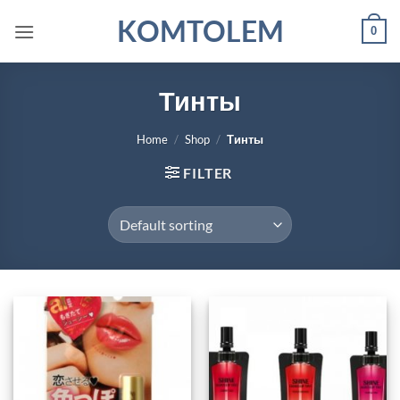
Skip
KOMTOLEM
0
to
content
Тинты
Home
/
Shop
/
Тинты
FILTER