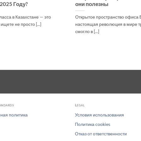
2025 Году?
они полезны
асса в Казахстане — это
Открытое пространство офиса 
щете не просто [...]
настоящая революция в мире тр
смогло в [...]
tandards
Legal
ная политика
Условия использования
Политика cookies
Отказ от ответственности