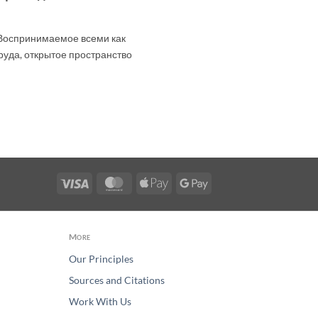
Воспринимаемое всеми как
уда, открытое пространство
Visa
MasterCard
Apple
Google
Pay
Pay
More
Our Principles
Sources and Citations
Work With Us