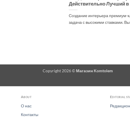
Действительно Лучший в 
Создание интерьера премиум-кл
задача с высокими ставками. Вы и
Copyright 2026 ©
Магазин Komtolem
About
Editorial s
О нас
Редакцион
Контакты