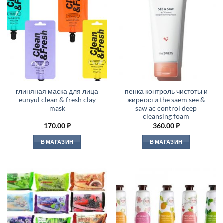
глиняная маска для лица
пенка контроль чистоты и
eunyul clean & fresh clay
жирности the saem see &
mask
saw ac control deep
cleansing foam
170.00
₽
360.00
₽
В МАГАЗИН
В МАГАЗИН