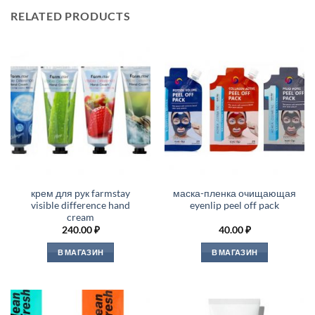
RELATED PRODUCTS
крем для рук farmstay
маска-пленка очищающая
visible difference hand
eyenlip peel off pack
cream
240.00
₽
40.00
₽
В МАГАЗИН
В МАГАЗИН