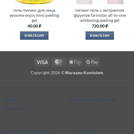
гель-пилинг для лица
пилинг-гель с экстрактом
ayoume enjoy mini peeling
фруктов farmstay all-in-one
gel
whitening peeling gel
40.00
₽
720.00
₽
В МАГАЗИН
В МАГАЗИН
Visa
MasterCard
Apple
Google
Pay
Pay
Copyright 2026 ©
Магазин Komtolem
About
Editorial standards
О нас
Редакционная политика
Контакты
Legal
More
Условия использования
Our Principles