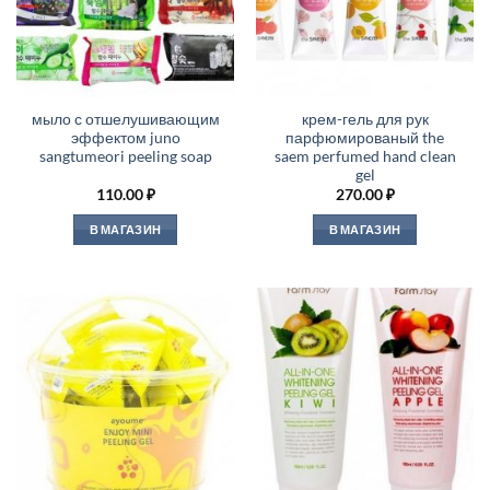
мыло с отшелушивающим
крем-гель для рук
эффектом juno
парфюмированый the
sangtumeori peeling soap
saem perfumed hand clean
gel
110.00
₽
270.00
₽
В МАГАЗИН
В МАГАЗИН