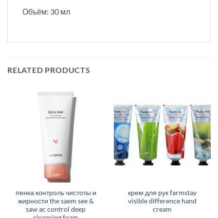
Объём: 30 мл
RELATED PRODUCTS
пенка контроль чистоты и
крем для рук farmstay
жирности the saem see &
visible difference hand
saw ac control deep
cream
cleansing foam