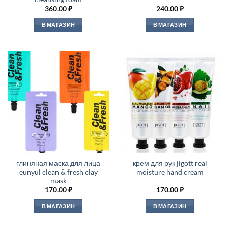
360.00
₽
240.00
₽
В МАГАЗИН
В МАГАЗИН
глиняная маска для лица
крем для рук jigott real
eunyul clean & fresh clay
moisture hand cream
mask
170.00
₽
170.00
₽
В МАГАЗИН
В МАГАЗИН