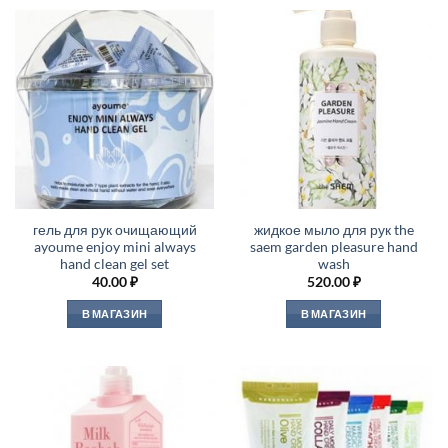
гель для рук очищающий
жидкое мыло для рук the
ayoume enjoy mini always
saem garden pleasure hand
hand clean gel set
wash
40.00
₽
520.00
₽
В МАГАЗИН
В МАГАЗИН