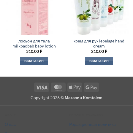
лосьон для тела
крем для рук lebelage hand
milkbaobab baby lotion
cream
310.00
₽
210.00
₽
В МАГАЗИН
В МАГАЗИН
Visa
MasterCard
Apple
Google
Pay
Pay
Copyright 2026 ©
Магазин Komtolem
About
Editorial standards
О нас
Редакционная политика