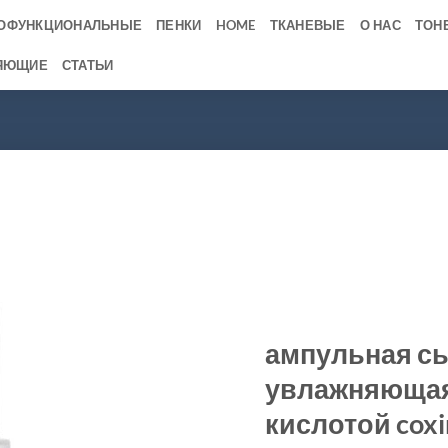
ОФУНКЦИОНАЛЬНЫЕ
ПЕНКИ
HOME
ТКАНЕВЫЕ
О НАС
ТОН
ЯЮЩИЕ
СТАТЬИ
ампульная с
увлажняющая
кислотой coxir