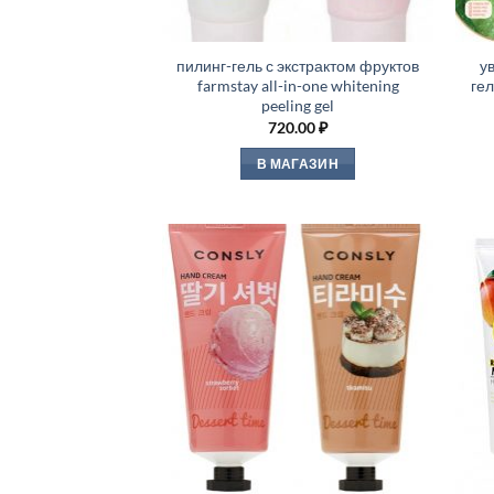
пилинг-гель с экстрактом фруктов
у
farmstay all-in-one whitening
гел
peeling gel
720.00
₽
В МАГАЗИН