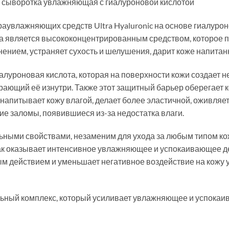
ая сыворотка увлажняющая с гиалуроновой кислотой
аувлажняющих средств Ultra Hyaluronic на основе гиалурон
а является высококонцентрированным средством, которое пр
ением, устраняет сухость и шелушения, дарит коже напитанн
алуроновая кислота, которая на поверхности кожи создает н
рающий её изнутри. Также этот защитный барьер оберегает 
напитывает кожу влагой, делает более эластичной, оживляет
ие заломы, появившиеся из-за недостатка влаги.
льными свойствами, незаменим для ухода за любым типом кож
ак оказывает интенсивное увлажняющее и успокаивающее дей
м действием и уменьшает негативное воздействие на кожу 
льный комплекс, который усиливает увлажняющее и успокаи