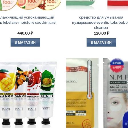
влажняющий успокаивающий
средство для умывания
ь lebelage moisture soothing gel
пузырьковое eyenlip toks bubb
cleanser
440.00
₽
120.00
₽
В МАГАЗИН
В МАГАЗИН