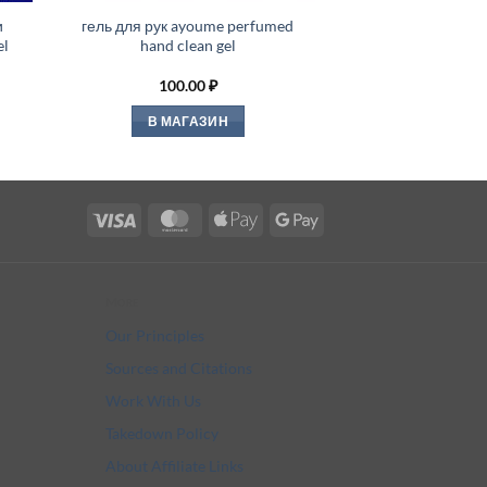
и
гель для рук ayoume perfumed
el
hand clean gel
100.00
₽
В МАГАЗИН
Visa
MasterCard
Apple
Google
Pay
Pay
More
Our Principles
Sources and Citations
Work With Us
Takedown Policy
About Affiliate Links