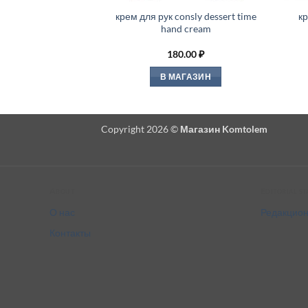
крем для рук consly dessert time
кр
hand cream
180.00
₽
В МАГАЗИН
Copyright 2026 ©
Магазин Komtolem
About
Editorial s
О нас
Редакцион
Контакты