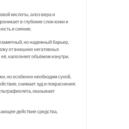
овой кислоты, алоэ вера и
оникает в глубокие слои кожи и
ость и сияние.
езаметный, но надежный барьер,
кожу от внешних негативных
 её, наполняет объёмом изнутри,
и, но особенно необходим сухой,
ствие, снимает зуд и покраснения.
ультрафиолета, оказывает
вающее действие средства,