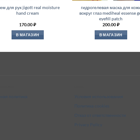
ем для рук jigott real moisture
гидрогелевая маска для кож
hand cream
вокруг глаз mediheal essense g
eyefill patch
170.00
₽
200.00
₽
В МАГАЗИН
В МАГАЗИН
tandards
Legal
ная политика
Условия использования
Политика cookies
Отказ от ответственности
Privacy Policy