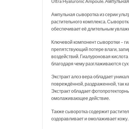
Ultra Hyaluronic Ampoule. Ампульн
Ампульная сыворотка из серии ультр
растительного комплекса. Сыворотк
обеспечивает её длительным увлажн
Ключевой компонент сыворотки – ги
препятствующий потере влаги, запи
воздействий. Гиалуроновая кислота 
благодаря чему разглаживаются сух
Экстракт алоэ вера обладает уника
повреждённой, раздраженной, так к
Экстракт обладает фотопротекторны
омолаживающее действие.
Также сыворотка содержит растите
оздоравливает и омолаживает кожу.