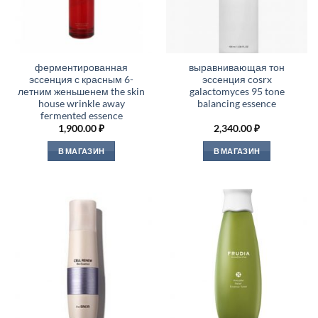
ферментированная
выравнивающая тон
эссенция с красным 6-
эссенция cosrx
летним женьшенем the skin
galactomyces 95 tone
house wrinkle away
balancing essence
fermented essence
1,900.00
₽
2,340.00
₽
В МАГАЗИН
В МАГАЗИН