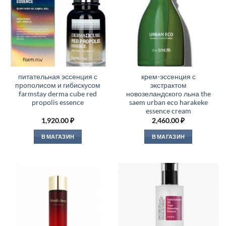
питательная эссенция с
крем-эссенция с
прополисом и гибискусом
экстрактом
farmstay derma cube red
новозеландского льна the
propolis essence
saem urban eco harakeke
essence cream
1,920.00
₽
2,460.00
₽
В МАГАЗИН
В МАГАЗИН