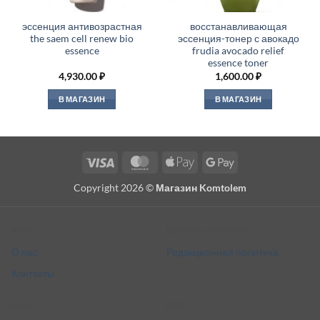
эссенция антивозрастная
восстанавливающая
the saem cell renew bio
эссенция-тонер с авокадо
essence
frudia avocado relief
essence toner
4,930.00
₽
1,600.00
₽
В МАГАЗИН
В МАГАЗИН
Visa
MasterCard
Apple
Google
Pay
Pay
Copyright 2026 ©
Магазин Komtolem
About
Editorial standards
О нас
Редакционная политика
Контакты
Legal
More