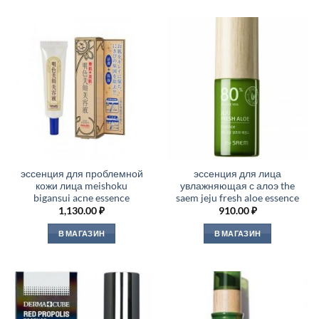
эссенция для проблемной
эссенция для лица
кожи лица meishoku
увлажняющая с алоэ the
bigansui acne essence
saem jeju fresh aloe essence
1,130.00
₽
910.00
₽
В МАГАЗИН
В МАГАЗИН