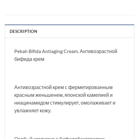
DESCRIPTION
Pekah Bifida Antiaging Cream. Антивозрастной
бифида крем
Антивозрастной крем с ферметированным
красным женьшенем, японской камелией и
ниацинамидом стимулирует, омолаживает и
увлажняет кожу.
Особый комплекс с бифидобактериями