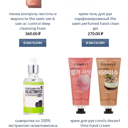
пенка контроль чистоты и
крем-гель для рук
жирности the saem see &
парфюмированый the
saw ac control deep
saem perfumed hand clean
cleansing foam
gel
360.00
₽
270.00
₽
В МАГАЗИН
В МАГАЗИН
сыворотка со 100%
крем для рук consly dessert
экстрактом галактомисиса
time hand cream