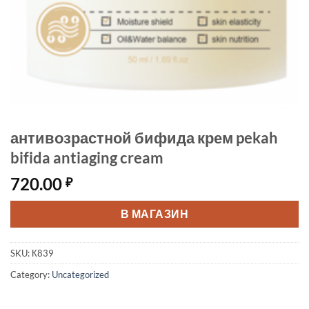
антивозрастной бифида крем pekah
bifida antiaging cream
720.00
₽
В МАГАЗИН
SKU:
К839
Category:
Uncategorized