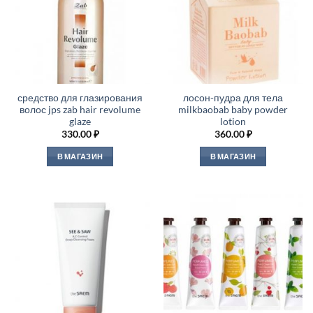
средство для глазирования
лосон-пудра для тела
волос jps zab hair revolume
milkbaobab baby powder
glaze
lotion
330.00
₽
360.00
₽
В МАГАЗИН
В МАГАЗИН