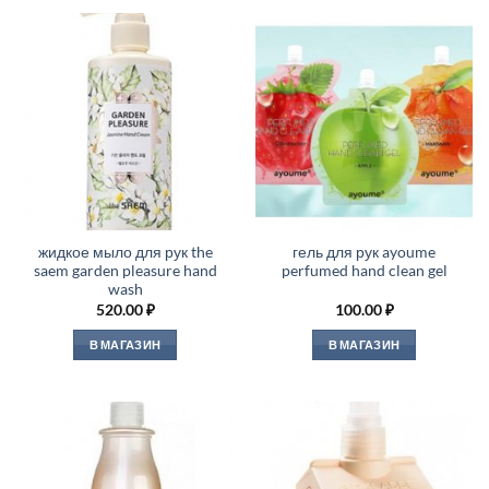
жидкое мыло для рук the
гель для рук ayoume
saem garden pleasure hand
perfumed hand clean gel
wash
520.00
₽
100.00
₽
В МАГАЗИН
В МАГАЗИН