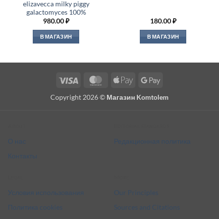
elizavecca milky piggy
galactomyces 100%
980.00
₽
180.00
₽
В МАГАЗИН
В МАГАЗИН
Visa
MasterCard
Apple
Google
Pay
Pay
Copyright 2026 ©
Магазин Komtolem
About
Editorial standards
О нас
Редакционная политика
Контакты
Legal
More
Условия использования
Our Principles
Политика cookies
Sources and Citations