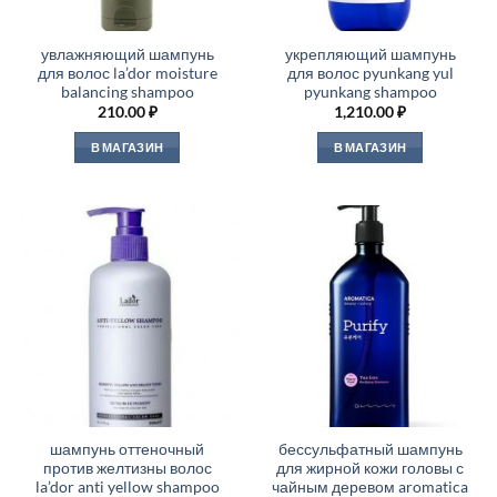
увлажняющий шампунь
укрепляющий шампунь
для волос la’dor moisture
для волос pyunkang yul
balancing shampoo
pyunkang shampoo
210.00
₽
1,210.00
₽
В МАГАЗИН
В МАГАЗИН
шампунь оттеночный
бессульфатный шампунь
против желтизны волос
для жирной кожи головы с
la’dor anti yellow shampoo
чайным деревом aromatica