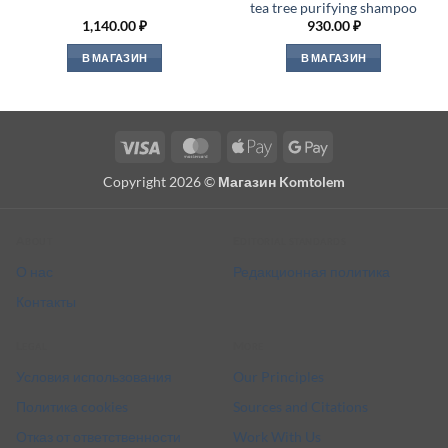
tea tree purifying shampoo
1,140.00
₽
930.00
₽
В МАГАЗИН
В МАГАЗИН
Visa
MasterCard
Apple
Google
Pay
Pay
Copyright 2026 ©
Магазин Komtolem
About
Editorial standards
О нас
Редакционная политика
Контакты
Legal
More
Условия использования
Our Principles
Политика cookies
Sources and Citations
Отказ от ответственности
Work With Us