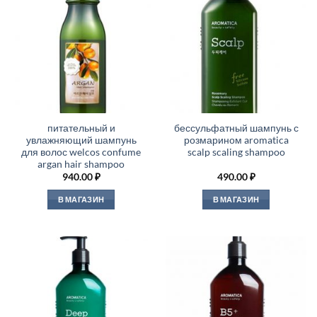
питательный и
бессульфатный шампунь с
увлажняющий шампунь
розмарином aromatica
для волос welcos confume
scalp scaling shampoo
argan hair shampoo
940.00
₽
490.00
₽
В МАГАЗИН
В МАГАЗИН