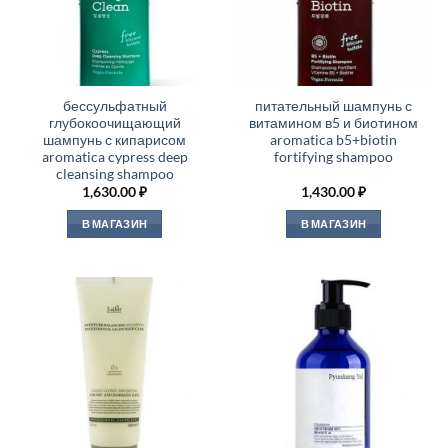
бессульфатный
питательный шампунь с
глубокоочищающий
витамином в5 и биотином
шампунь с кипарисом
aromatica b5+biotin
aromatica cypress deep
fortifying shampoo
cleansing shampoo
1,630.00
₽
1,430.00
₽
В МАГАЗИН
В МАГАЗИН