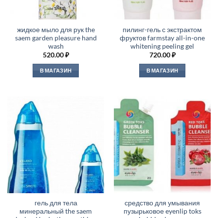
жидкое мыло для рук the
пилинг-гель с экстрактом
saem garden pleasure hand
фруктов farmstay all-in-one
wash
whitening peeling gel
520.00
₽
720.00
₽
В МАГАЗИН
В МАГАЗИН
гель для тела
средство для умывания
минеральный the saem
пузырьковое eyenlip toks