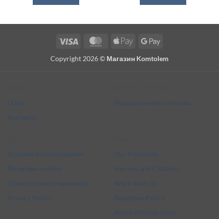
Visa
MasterCard
Apple
Google
Pay
Pay
Copyright 2026 ©
Магазин Komtolem
About
Editorial standards
О нас
Редакционная политика
Контакты
Legal
More
Условия использования
Our Principles
Политика cookies
Sources and Citations
Отказ от ответственности
Work With Us
Privacy Policy
Takedown Policy
About Affiliate Links