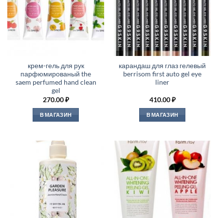
крем-гель для рук
карандаш для глаз гелевый
парфюмированый the
berrisom first auto gel eye
saem perfumed hand clean
liner
gel
270.00
₽
410.00
₽
В МАГАЗИН
В МАГАЗИН