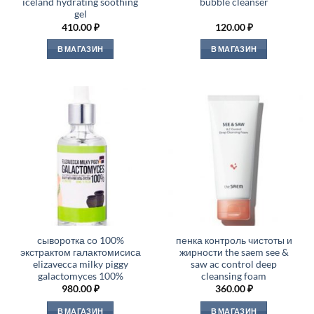
iceland hydrating soothing
bubble cleanser
gel
410.00
₽
120.00
₽
В МАГАЗИН
В МАГАЗИН
сыворотка со 100%
пенка контроль чистоты и
экстрактом галактомисиса
жирности the saem see &
elizavecca milky piggy
saw ac control deep
galactomyces 100%
cleansing foam
980.00
₽
360.00
₽
В МАГАЗИН
В МАГАЗИН