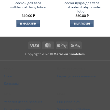
лосьон для тела
лосон-пудра для тела
milkbaobab baby lotion
milkbaobab baby powder
lotion
310.00
₽
360.00
₽
В МАГАЗИН
В МАГАЗИН
Visa
MasterCard
Apple
Google
Pay
Pay
Copyright 2026 ©
Магазин Komtolem
About
Editorial standards
О нас
Редакционная политика
Контакты
Legal
More
Условия использования
Our Principles
Политика cookies
Sources and Citations