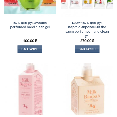
гель для рук ayoume
крем-гель для рук
perfumed hand clean gel
парфюмированый the
saem perfumed hand clean
gel
100.00
₽
270.00
₽
В МАГАЗИН
В МАГАЗИН