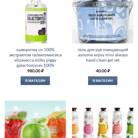
сыворотка со 100%
гель для рук очищающий
экстрактом галактомисиса
ayoume enjoy mini always
elizavecca milky piggy
hand clean gel set
galactomyces 100%
980.00
₽
40.00
₽
В МАГАЗИН
В МАГАЗИН