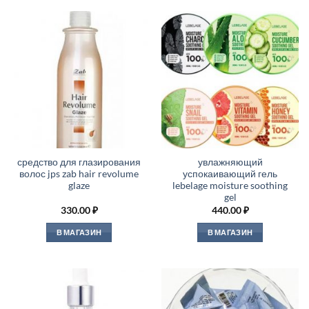
средство для глазирования
увлажняющий
волос jps zab hair revolume
успокаивающий гель
glaze
lebelage moisture soothing
gel
330.00
₽
440.00
₽
В МАГАЗИН
В МАГАЗИН