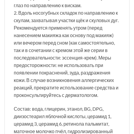
глаз по направлению к вискам.
2. Вдоль носогубных складок по направлению к
скулам, захватывая участки щёк и скуловых дуг.
Рекомендуется применять утром (перед
нанесением макияжа как основу под макияж)
или вечером перед сном (как самостоятельно,
так и в сочетании с кремом этой же серии в
последовательности: эссенция-крем). Меры
предосторожности: не использовать при
появлении покраснений, зуда, раздражения
кожи. В случае возникновения аллергических
реакций, прекратите использование средства и
проконсультируйтесь с дерматологом.
Состав: вода, глицерин, этанол, BG, DPG,
диизостеарил яблочной кислоты, церамид 1,
церамид 3, церамид 6, ретинола пальмитат,
маточное молочко пчёл, гидролизированный