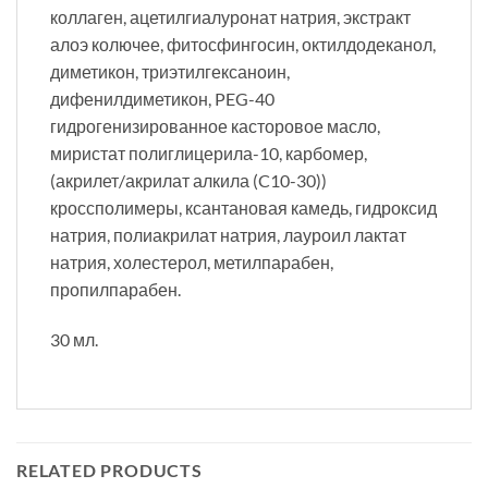
коллаген, ацетилгиалуронат натрия, экстракт
алоэ колючее, фитосфингосин, октилдодеканол,
диметикон, триэтилгексаноин,
дифенилдиметикон, PEG-40
гидрогенизированное касторовое масло,
миристат полиглицерила-10, карбомер,
(акрилет/акрилат алкила (C10-30))
кроссполимеры, ксантановая камедь, гидроксид
натрия, полиакрилат натрия, лауроил лактат
натрия, холестерол, метилпарабен,
пропилпарабен.
30 мл.
RELATED PRODUCTS