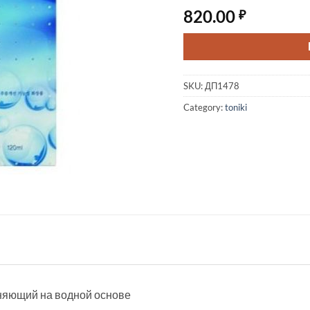
820.00
₽
SKU:
ДП1478
Category:
toniki
ажняющий на водной основе