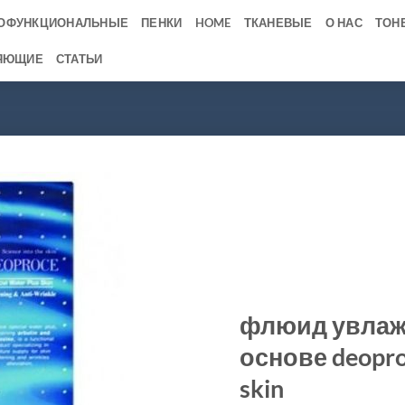
ОФУНКЦИОНАЛЬНЫЕ
ПЕНКИ
HOME
ТКАНЕВЫЕ
О НАС
ТОН
ЯЮЩИЕ
СТАТЬИ
флюид увлаж
основе deoproc
skin