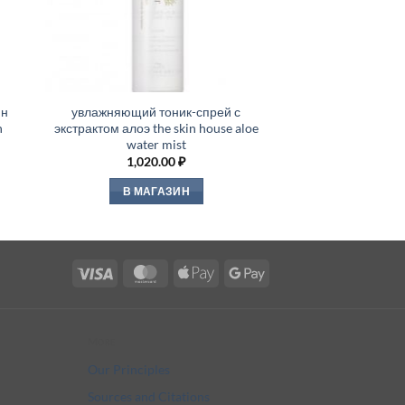
ин
увлажняющий тоник-спрей с
n
экстрактом алоэ the skin house aloe
water mist
1,020.00
₽
В МАГАЗИН
Visa
MasterCard
Apple
Google
Pay
Pay
More
Our Principles
Sources and Citations