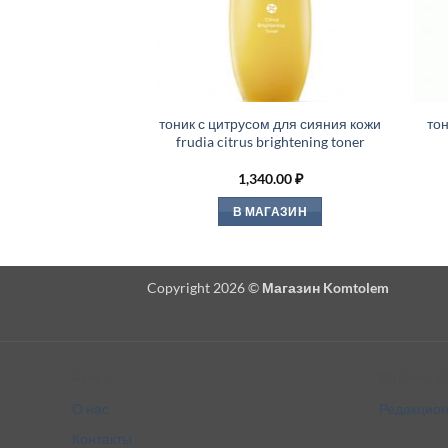
тоник с цитрусом для сияния кожи
то
frudia citrus brightening toner
1,340.00
₽
В МАГАЗИН
Copyright 2026 ©
Магазин Komtolem
About
Editorial s
О нас
Редакцион
Контакты