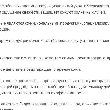
е обеспечивает многофункциональный уход , обеспечивает 
т ощущение свежести, защищает кожу от солнечных лучей.
орые являются функциональными продуктами , специализир
орщин.
ором продукции меланина, отбеливает кожу, устраняя пигмен
 коллагена и эластина в коже, тем самым предотвращая ста
ое действие, предотвращает старение кожи.
на поверхности кожи непрерывную тонкую пленку, которая 
жающей средой, а так же способствует более длительному де
, что значительно повышает их эффективность.
действие. Гидролизованный коллаген – поддерживает акти
е кожи.