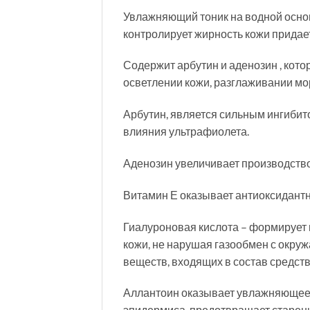
Увлажняющий тоник на водной основ
контролирует жирность кожи придае
Содержит арбутин и аденозин , кот
осветлении кожи, разглаживании м
Арбутин, является сильным ингибит
влияния ультрафиолета.
Аденозин увеличивает производство
Витамин Е оказывает антиоксидантн
Гиалуроновая кислота – формирует 
кожи, не нарушая газообмен с окру
веществ, входящих в состав средств
Аллантоин оказывает увлажняющее 
эпидермиса, предотвращает старени