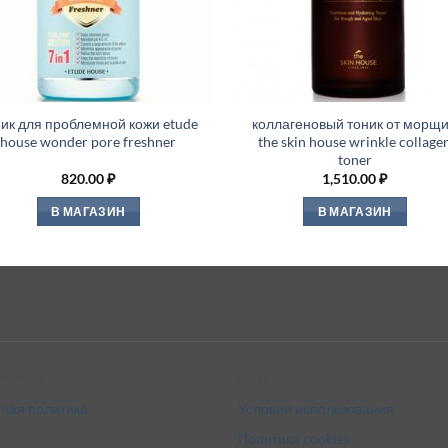
ник для проблемной кожи etude
коллагеновый тоник от морщ
house wonder pore freshner
the skin house wrinkle collage
toner
820.00
₽
1,510.00
₽
В МАГАЗИН
В МАГАЗИН
tandards
Legal
ная политика
Условия использования
Политика cookies