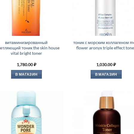
витаминизированный
тоник с морским коллагеном m
етляющий тоник the skin house
flower aronyx triple effect ton
vital bright toner
1,780.00
₽
1,030.00
₽
В МАГАЗИН
В МАГАЗИН