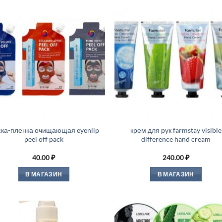
ка-пленка очищающая eyenlip
крем для рук farmstay visible
peel off pack
difference hand cream
40.00
₽
240.00
₽
В МАГАЗИН
В МАГАЗИН