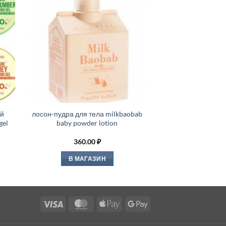
ий
лосон-пудра для тела milkbaobab
gel
baby powder lotion
360.00
₽
В МАГАЗИН
Visa
MasterCard
Apple
Google
Pay
Pay