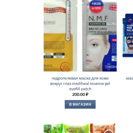
гидрогелевая маска для кожи
мас
вокруг глаз mediheal essense gel
eyefill patch
200.00
₽
В МАГАЗИН