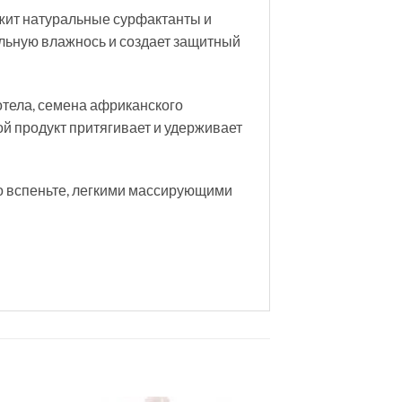
жит натуральные сурфактанты и
льную влажнось и создает защитный
 отела, семена африканского
ой продукт притягивает и удерживает
но вспеньте, легкими массирующими