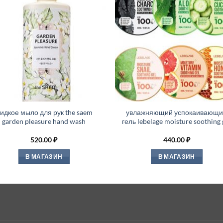
идкое мыло для рук the saem
увлажняющий успокаивающ
garden pleasure hand wash
гель lebelage moisture soothing 
520.00
₽
440.00
₽
В МАГАЗИН
В МАГАЗИН