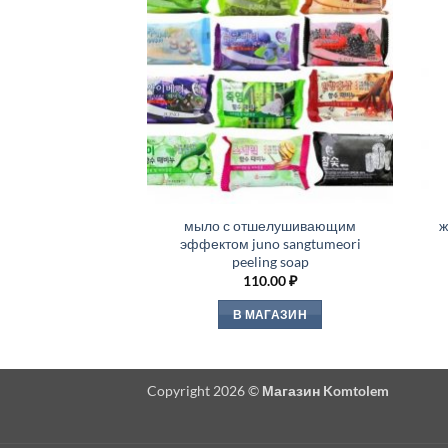
мыло с отшелушивающим
ж
эффектом juno sangtumeori
peeling soap
110.00
₽
В МАГАЗИН
Copyright 2026 ©
Магазин Komtolem