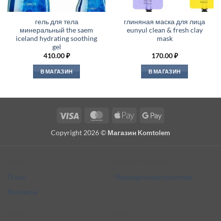
гель для тела
глиняная маска для лица
минеральный the saem
eunyul clean & fresh clay
iceland hydrating soothing
mask
gel
410.00
₽
170.00
₽
В МАГАЗИН
В МАГАЗИН
Visa
MasterCard
Apple
Google
Pay
Pay
Copyright 2026 ©
Магазин Komtolem
About
Editorial standards
О нас
Редакционная политика
Контакты
Legal
More