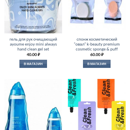
гель для рук очищающий
спонж косметический
ayoume enjoy mini always
“овал” k-beauty premium
hand clean gel set
cosmetic sponge & puff
40.00
₽
60.00
₽
В МАГАЗИН
В МАГАЗИН