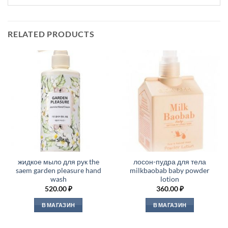
RELATED PRODUCTS
жидкое мыло для рук the
лосон-пудра для тела
saem garden pleasure hand
milkbaobab baby powder
wash
lotion
520.00
₽
360.00
₽
В МАГАЗИН
В МАГАЗИН