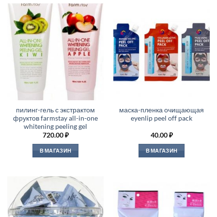
пилинг-гель с экстрактом
маска-пленка очищающая
фруктов farmstay all-in-one
eyenlip peel off pack
whitening peeling gel
720.00
₽
40.00
₽
В МАГАЗИН
В МАГАЗИН