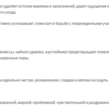
 удаляет остатки макияжа и загрязнений, дарит ощущение 
го ухода.
тивно успокаивает, помогает в борьбе с поврежденными уча
мелиссы, чайного дерева, хауттюйнии) предотвращает появл
сширенные поры.
 идеально чистая, увлажненная, гладкая и мягкая на ощупь.
ованной, жирной, проблемной, чувствительной и раздражен