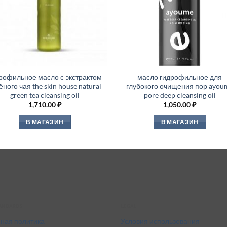
рофильное масло с экстрактом
масло гидрофильное для
ёного чая the skin house natural
глубокого очищения пор ayou
green tea cleansing oil
pore deep cleansing oil
1,710.00
₽
1,050.00
₽
В МАГАЗИН
В МАГАЗИН
tandards
Legal
ная политика
Условия использования