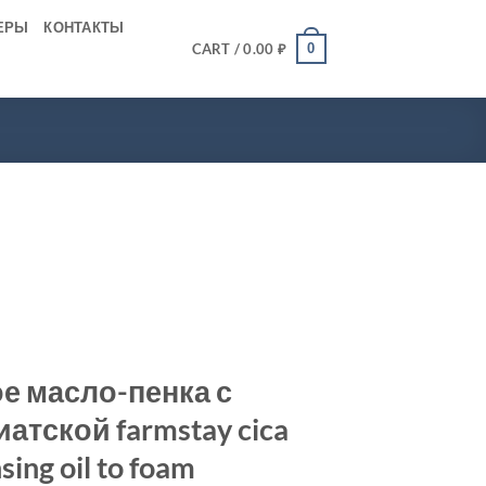
ЕРЫ
КОНТАКТЫ
0
CART /
0.00
₽
 масло-пенка с
атской farmstay cica
sing oil to foam