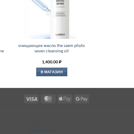
очищающее масло the saem phyto
me
seven cleansing oil
1,400.00
₽
В МАГАЗИН
Visa
MasterCard
Apple
Google
Pay
Pay
More
Our Principles