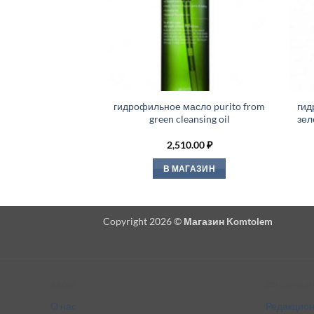
гидрофильное масло purito from
гид
green cleansing oil
зел
2,510.00
₽
В МАГАЗИН
Copyright 2026 ©
Магазин Komtolem
About
Editorial s
О нас
Редакцион