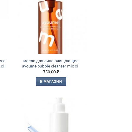
сло
масло для лица очищающее
 oil
ayoume bubble cleanser mix oil
750.00
₽
В МАГАЗИН