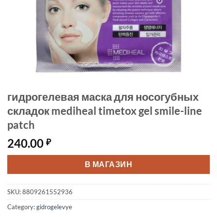
гидрогелевая маска для носогубных
складок mediheal timetox gel smile-line
patch
240.00
₽
В МАГАЗИН
SKU:
8809261552936
Category:
gidrogelevye