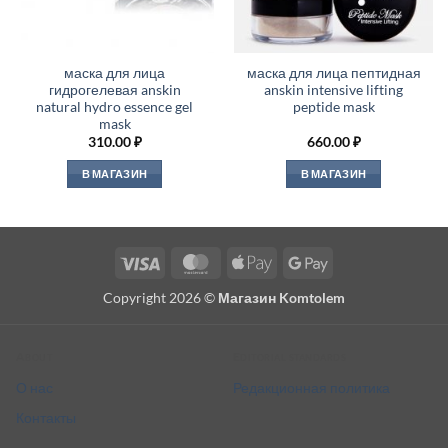
маска для лица
маска для лица пептидная
гидрогелевая anskin
anskin intensive lifting
natural hydro essence gel
peptide mask
mask
310.00
₽
660.00
₽
В МАГАЗИН
В МАГАЗИН
Visa
MasterCard
Apple
Google
Pay
Pay
Copyright 2026 ©
Магазин Komtolem
About
Editorial standards
О нас
Редакционная политика
Контакты