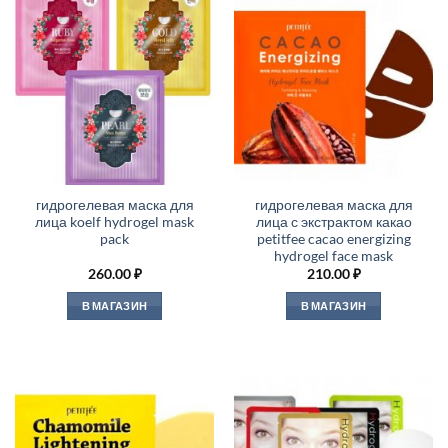
гидрогелевая маска для
гидрогелевая маска для
лица koelf hydrogel mask
лица с экстрактом какао
pack
petitfee cacao energizing
hydrogel face mask
260.00
₽
210.00
₽
В МАГАЗИН
В МАГАЗИН