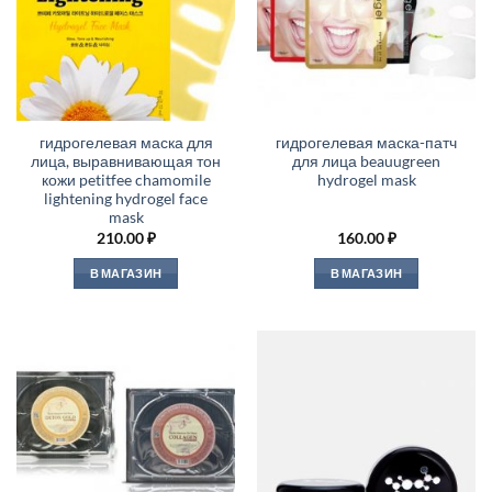
гидрогелевая маска для
гидрогелевая маска-патч
лица, выравнивающая тон
для лица beauugreen
кожи petitfee chamomile
hydrogel mask
lightening hydrogel face
mask
210.00
₽
160.00
₽
В МАГАЗИН
В МАГАЗИН