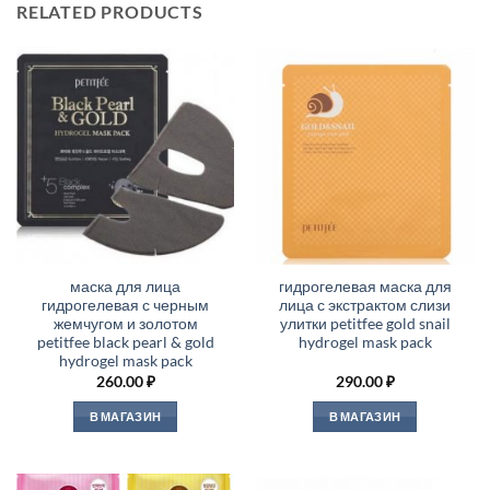
RELATED PRODUCTS
маска для лица
гидрогелевая маска для
гидрогелевая с черным
лица с экстрактом слизи
жемчугом и золотом
улитки petitfee gold snail
petitfee black pearl & gold
hydrogel mask pack
hydrogel mask pack
260.00
₽
290.00
₽
В МАГАЗИН
В МАГАЗИН