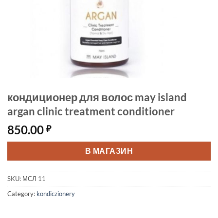
кондиционер для волос may island
argan clinic treatment conditioner
850.00
₽
В МАГАЗИН
SKU:
МСЛ 11
Category:
kondiczionery