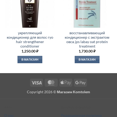
укрепляющий
восстанавливающий
кондиционер для волос ryo
кондиционер с экстрактом
hair strengthener
овса jps labay oat protein
сonditioner
treatment
1,250.00
₽
1,730.00
₽
В МАГАЗИН
В МАГАЗИН
Visa
MasterCard
Apple
Google
Pay
Pay
Copyright 2026 ©
Магазин Komtolem
About
Editorial standards
О нас
Редакционная политика