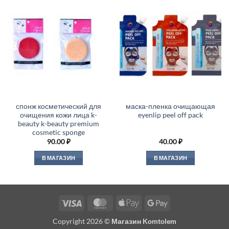
спонж косметический для
маска-пленка очищающая
очищения кожи лица k-
eyenlip peel off pack
beauty k-beauty premium
cosmetic sponge
90.00
₽
40.00
₽
В МАГАЗИН
В МАГАЗИН
Visa
MasterCard
Apple
Google
Pay
Pay
Copyright 2026 ©
Магазин Komtolem