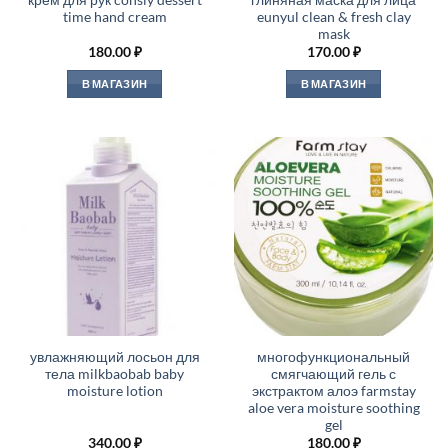
крем для рук consly dessert
глиняная маска для лица
time hand cream
eunyul clean & fresh clay
mask
180.00
₽
170.00
₽
В МАГАЗИН
В МАГАЗИН
увлажняющий лосьон для
многофункциональный
тела milkbaobab baby
смягчающий гель с
moisture lotion
экстрактом алоэ farmstay
aloe vera moisture soothing
gel
340.00
₽
180.00
₽