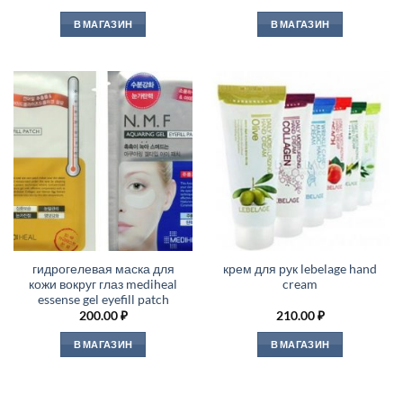
В МАГАЗИН
В МАГАЗИН
гидрогелевая маска для
крем для рук lebelage hand
кожи вокруг глаз mediheal
cream
essense gel eyefill patch
200.00
₽
210.00
₽
В МАГАЗИН
В МАГАЗИН