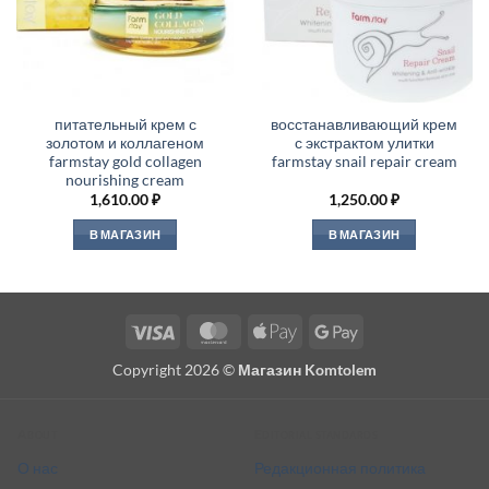
питательный крем с
восстанавливающий крем
золотом и коллагеном
с экстрактом улитки
farmstay gold collagen
farmstay snail repair cream
nourishing cream
1,610.00
₽
1,250.00
₽
В МАГАЗИН
В МАГАЗИН
Visa
MasterCard
Apple
Google
Pay
Pay
Copyright 2026 ©
Магазин Komtolem
About
Editorial standards
О нас
Редакционная политика