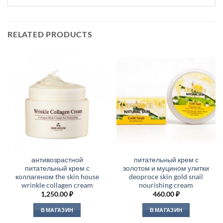
RELATED PRODUCTS
антивозрастной
питательный крем с
питательный крем с
золотом и муцином улитки
коллагеном the skin house
deoproce skin gold snail
wrinkle collagen cream
nourishing cream
1,250.00
₽
460.00
₽
В МАГАЗИН
В МАГАЗИН