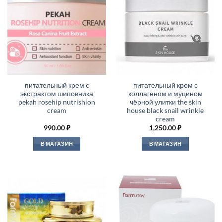
питательный крем с
питательный крем с
экстрактом шиповника
коллагеном и муцином
pekah rosehip nutrishion
чёрной улитки the skin
cream
house black snail wrinkle
cream
990.00
₽
1,250.00
₽
В МАГАЗИН
В МАГАЗИН