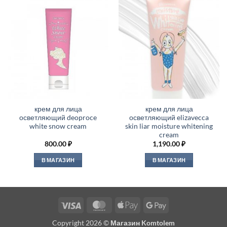
крем для лица
крем для лица
осветляющий deoproce
осветляющий elizavecca
white snow cream
skin liar moisture whitening
cream
800.00
₽
1,190.00
₽
В МАГАЗИН
В МАГАЗИН
Visa
MasterCard
Apple
Google
Pay
Pay
Copyright 2026 ©
Магазин Komtolem