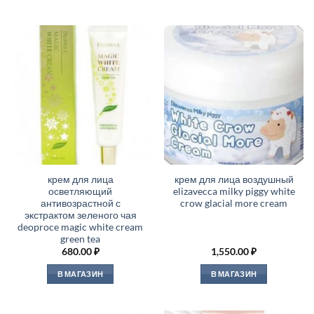
крем для лица
крем для лица воздушный
осветляющий
elizavecca milky piggy white
антивозрастной с
crow glacial more cream
экстрактом зеленого чая
deoproce magic white cream
green tea
680.00
₽
1,550.00
₽
В МАГАЗИН
В МАГАЗИН