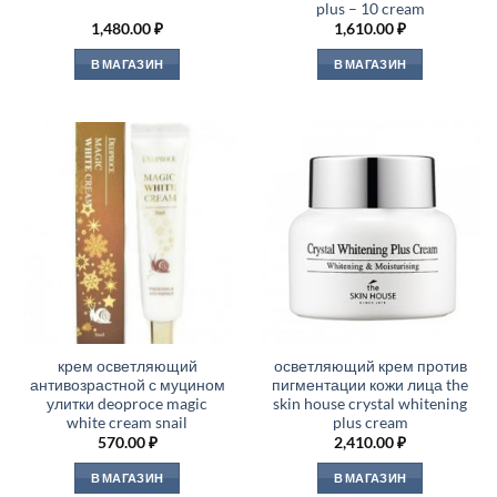
plus – 10 cream
1,480.00
₽
1,610.00
₽
В МАГАЗИН
В МАГАЗИН
крем осветляющий
осветляющий крем против
антивозрастной с муцином
пигментации кожи лица the
улитки deoproce magic
skin house crystal whitening
white cream snail
plus cream
570.00
₽
2,410.00
₽
В МАГАЗИН
В МАГАЗИН