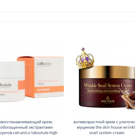
восстанавливающий крем,
антивозрастной крем с улиточ
обогащенный экстрактами
муцином the skin house wrinkl
уктов celranico labsolute high
snail system cream