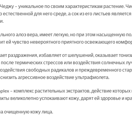
Чеджу – уникальное по своим характеристикам растение. Чи
 естественной для него среде, а сок из его листьев являетс
и.
рального алоэ вера, имеет легкую, но при этом насыщенную 
арит ей чувство невероятного приятного освежающего комфор
мает раздражения, избавляет от шелушений, оказывает тон
после термических стрессов или воздействия солнечных луче
оздействия свободных радикалов и преждевременного стар
снизить агрессивное воздействие ультрафиолета.
mplex – комплекс растительных экстрактов, действие которых
кты великолепно успокаивают кожу, дарят ей здоровье и кр
а очищенную кожу лица.