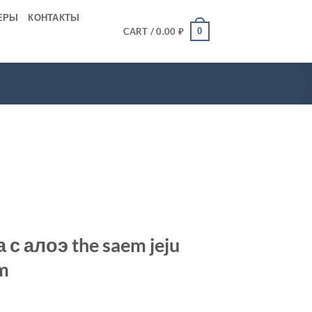
ЕРЫ
КОНТАКТЫ
0
CART /
0.00
₽
с алоэ the saem jeju
am