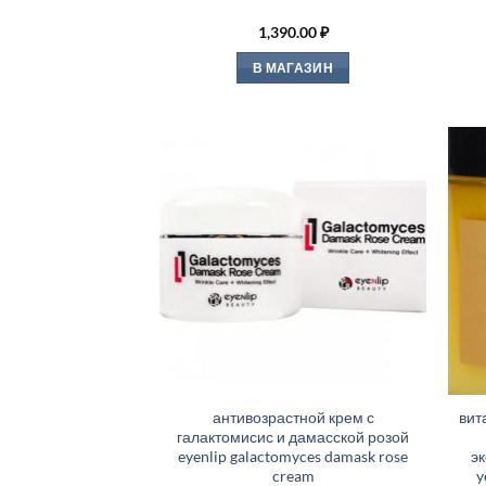
1,390.00
₽
В МАГАЗИН
антивозрастной крем с
вит
галактомисис и дамасской розой
eyenlip galactomyces damask rose
э
cream
y