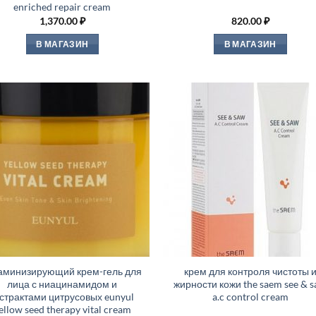
enriched repair cream
1,370.00
₽
820.00
₽
В МАГАЗИН
В МАГАЗИН
аминизирующий крем-гель для
крем для контроля чистоты 
лица с ниацинамидом и
жирности кожи the saem see & 
кстрактами цитрусовых eunyul
a.c control cream
ellow seed therapy vital cream