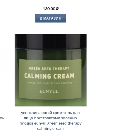
130.00
₽
В МАГАЗИН
и
успокаивающий крем-гель для
saw
лица с экстрактами зеленых
плодов eunyul green seed therapy
calming cream