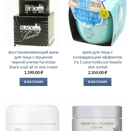
восстанавливающий крем
крем для лица с
для лица с муцином
охлаждающим эффектом
черной улитки farmstay
3 в 1 sana hot&cool beauty
black snail all in one cream
skin sorbet
1,390.00
₽
2,350.00
₽
В МАГАЗИН
В МАГАЗИН