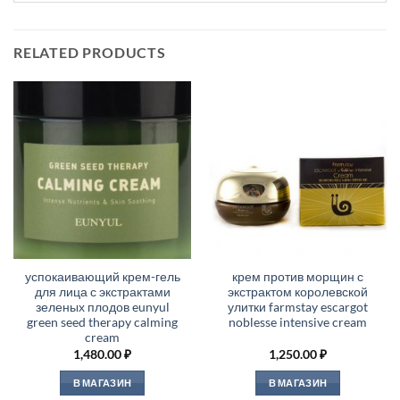
RELATED PRODUCTS
успокаивающий крем-гель
крем против морщин с
для лица с экстрактами
экстрактом королевской
зеленых плодов eunyul
улитки farmstay escargot
green seed therapy calming
noblesse intensive cream
cream
1,480.00
₽
1,250.00
₽
В МАГАЗИН
В МАГАЗИН