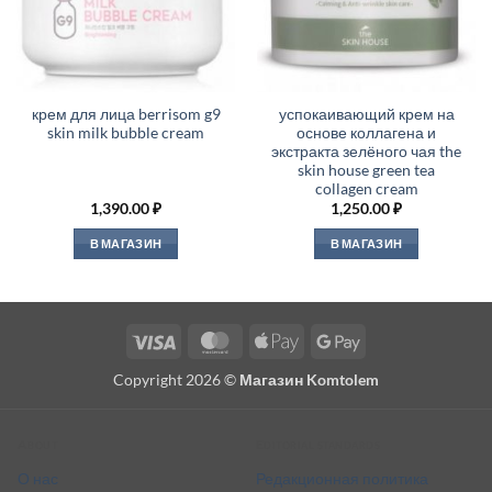
крем для лица berrisom g9
успокаивающий крем на
skin milk bubble cream
основе коллагена и
экстракта зелёного чая the
skin house green tea
collagen cream
1,390.00
₽
1,250.00
₽
В МАГАЗИН
В МАГАЗИН
Visa
MasterCard
Apple
Google
Pay
Pay
Copyright 2026 ©
Магазин Komtolem
About
Editorial standards
О нас
Редакционная политика