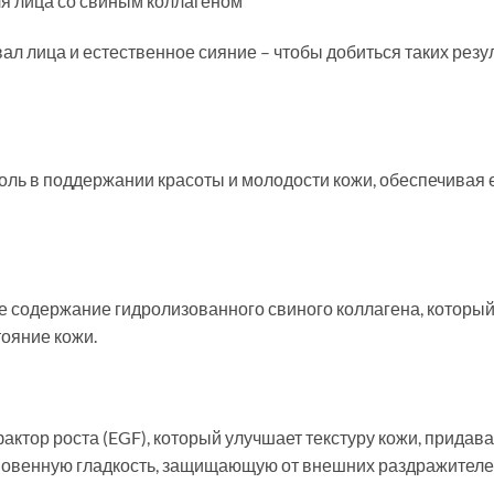
для лица со свиным коллагеном
овал лица и естественное сияние – чтобы добиться таких рез
ль в поддержании красоты и молодости кожи, обеспечивая ей 
е содержание гидролизованного свиного коллагена, который
тояние кожи.
ктор роста (EGF), который улучшает текстуру кожи, придава
овенную гладкость, защищающую от внешних раздражителе