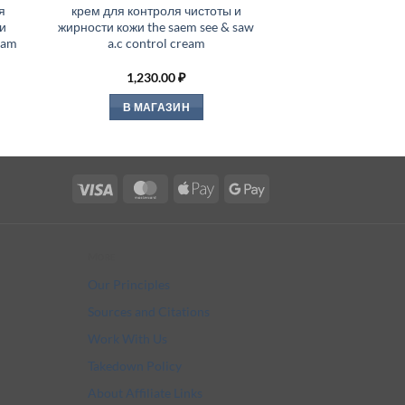
я
крем для контроля чистоты и
и
жирности кожи the saem see & saw
ream
a.c control cream
1,230.00
₽
В МАГАЗИН
Visa
MasterCard
Apple
Google
Pay
Pay
More
Our Principles
Sources and Citations
Work With Us
Takedown Policy
About Affiliate Links