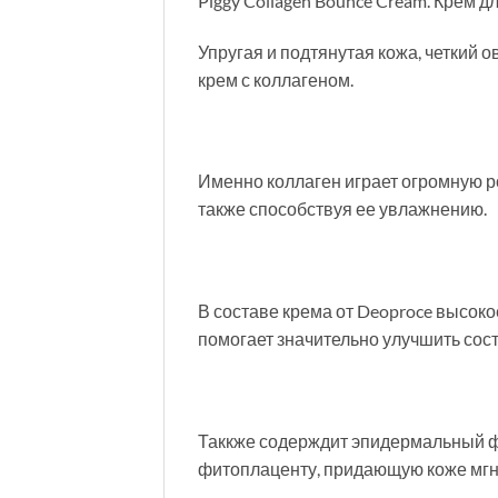
Piggy Collagen Bounce Cream. Крем 
Упругая и подтянутая кожа, четкий 
крем с коллагеном.
Именно коллаген играет огромную ро
также способствуя ее увлажнению.
В составе крема от Deoproce высоко
помогает значительно улучшить сос
Таккже содерждит эпидермальный фа
фитоплаценту, придающую коже мгн