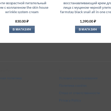
нти-возрастной питательный
восстанавливающий крем дл
ем с коллагеном the skin house
лица с муцином черной улитк
wrinkle system cream
farmstay black snail all in one c
830.00
₽
1,390.00
₽
В МАГАЗИН
В МАГАЗИН
tandards
Legal
ная политика
Условия использования
Политика cookies
Отказ от ответственности
Privacy Policy