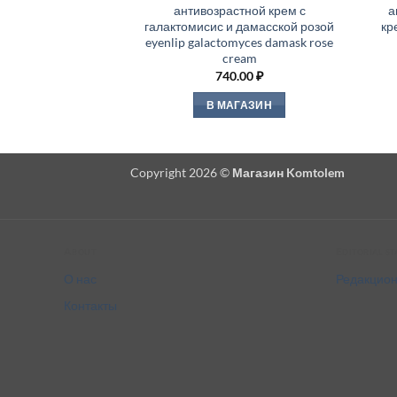
антивозрастной крем с
а
галактомисис и дамасской розой
кр
eyenlip galactomyces damask rose
cream
740.00
₽
В МАГАЗИН
Copyright 2026 ©
Магазин Komtolem
About
Editorial s
О нас
Редакцион
Контакты