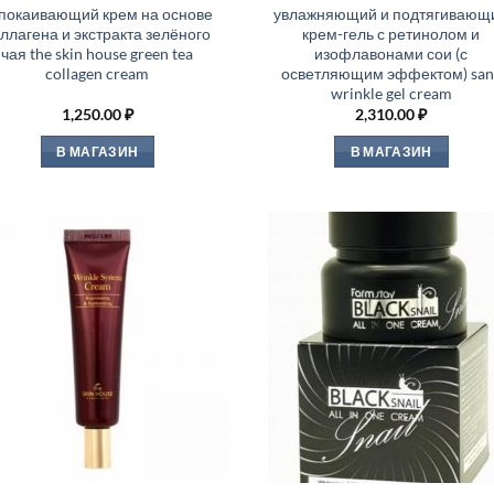
покаивающий крем на основе
увлажняющий и подтягивающ
ллагена и экстракта зелёного
крем-гель с ретинолом и
чая the skin house green tea
изофлавонами сои (с
collagen cream
осветляющим эффектом) san
wrinkle gel cream
1,250.00
₽
2,310.00
₽
В МАГАЗИН
В МАГАЗИН