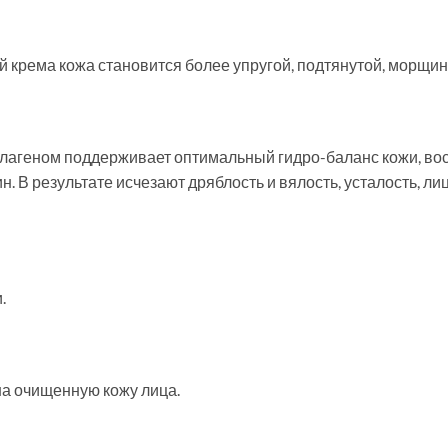
й крема кожа становится более упругой, подтянутой, морщи
лагеном поддерживает оптимальный гидро-баланс кожи, вос
. В результате исчезают дряблость и вялость, усталость, л
и.
а очищенную кожу лица.