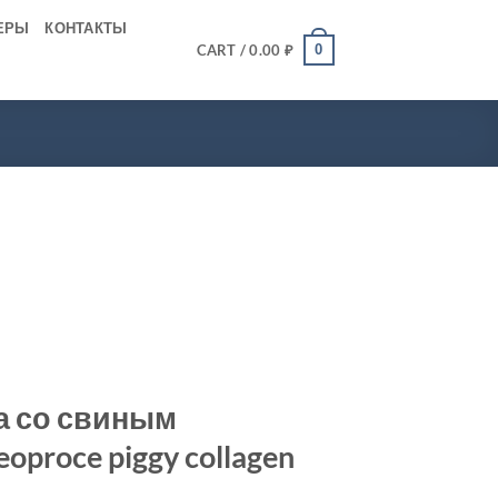
ЕРЫ
КОНТАКТЫ
0
CART /
0.00
₽
а со свиным
oproce piggy collagen