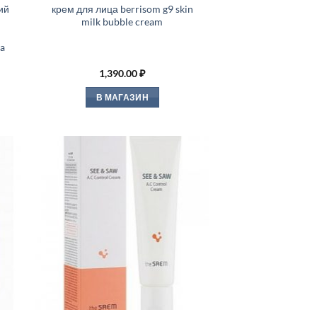
ий
крем для лица berrisom g9 skin
milk bubble cream
a
1,390.00
₽
В МАГАЗИН