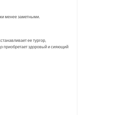
нки менее заметными.
станавливает ее тургор,
ицо приобретает здоровый и сияющий