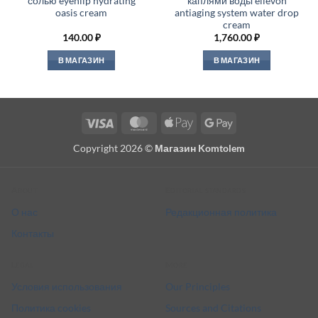
солью eyenlip hydrating
каплями воды ellevon
oasis cream
antiaging system water drop
cream
140.00
₽
1,760.00
₽
В МАГАЗИН
В МАГАЗИН
Visa
MasterCard
Apple
Google
Pay
Pay
Copyright 2026 ©
Магазин Komtolem
About
Editorial standards
О нас
Редакционная политика
Контакты
Legal
More
Условия использования
Our Principles
Политика cookies
Sources and Citations