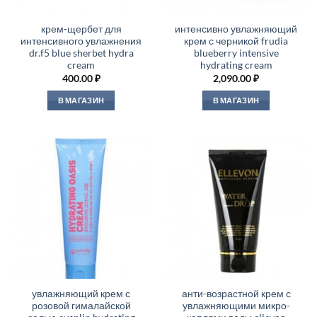
крем-щербет для
интенсивно увлажняющий
интенсивного увлажнения
крем с черникой frudia
dr.f5 blue sherbet hydra
blueberry intensive
cream
hydrating cream
400.00
₽
2,090.00
₽
В МАГАЗИН
В МАГАЗИН
увлажняющий крем с
анти-возрастной крем с
розовой гималайской
увлажняющими микро-