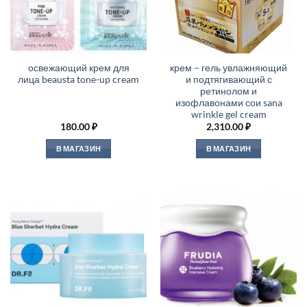
освежающий крем для
крем – гель увлажняющий
лица beausta tone-up cream
и подтягивающий с
ретинолом и
изофлавонами сои sana
wrinkle gel cream
180.00
₽
2,310.00
₽
В МАГАЗИН
В МАГАЗИН