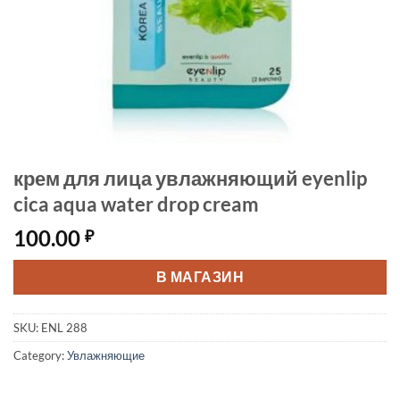
крем для лица увлажняющий eyenlip
cica aqua water drop cream
100.00
₽
В МАГАЗИН
SKU:
ENL 288
Category:
Увлажняющие