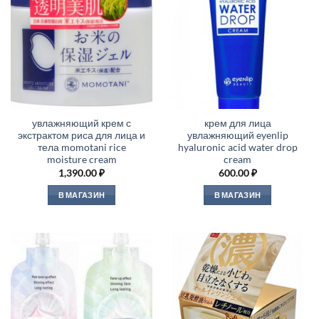
увлажняющий крем с
крем для лица
экстрактом риса для лица и
увлажняющий eyenlip
тела momotani rice
hyaluronic acid water drop
moisture cream
cream
1,390.00
₽
600.00
₽
В МАГАЗИН
В МАГАЗИН