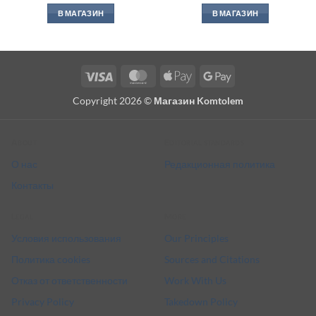
В МАГАЗИН
В МАГАЗИН
Visa
MasterCard
Apple
Google
Pay
Pay
Copyright 2026 ©
Магазин Komtolem
About
Editorial standards
О нас
Редакционная политика
Контакты
Legal
More
Условия использования
Our Principles
Политика cookies
Sources and Citations
Отказ от ответственности
Work With Us
Privacy Policy
Takedown Policy