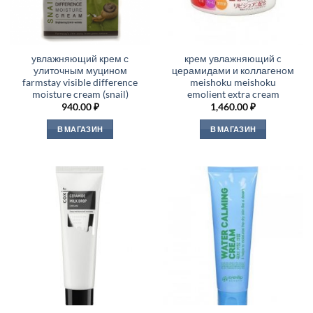
увлажняющий крем с
крем увлажняющий c
улиточным муцином
церамидами и коллагеном
farmstay visible difference
meishoku meishoku
moisture cream (snail)
emolient extra cream
940.00
₽
1,460.00
₽
В МАГАЗИН
В МАГАЗИН