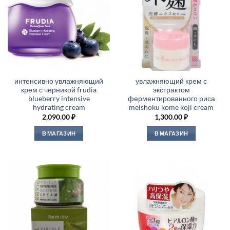
интенсивно увлажняющий
увлажняющий крем с
крем с черникой frudia
экстрактом
blueberry intensive
ферментированного риса
hydrating cream
meishoku kome koji cream
2,090.00
₽
1,300.00
₽
В МАГАЗИН
В МАГАЗИН