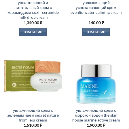
увлажняющий и
увлажняющий
питательный крем с
успокаивающий крем
керамидами coxir ceramide
eyenlip water calming cream
milk drop cream
1,340.00
₽
140.00
₽
В МАГАЗИН
В МАГАЗИН
увлажняющий крем с
увлажняющий крем с
зеленым чаем secret nature
морской водой the skin
from jeju cream
house marine active cream
1,510.00
₽
1,900.00
₽