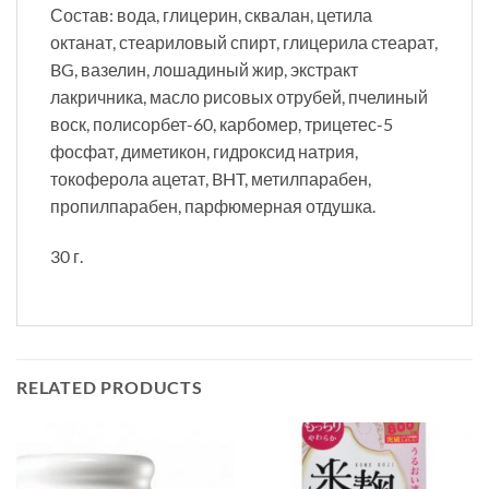
Состав: вода, глицерин, сквалан, цетила
октанат, стеариловый спирт, глицерила стеарат,
BG, вазелин, лошадиный жир, экстракт
лакричника, масло рисовых отрубей, пчелиный
воск, полисорбет-60, карбомер, трицетес-5
фосфат, диметикон, гидроксид натрия,
токоферола ацетат, BHT, метилпарабен,
пропилпарабен, парфюмерная отдушка.
30 г.
RELATED PRODUCTS