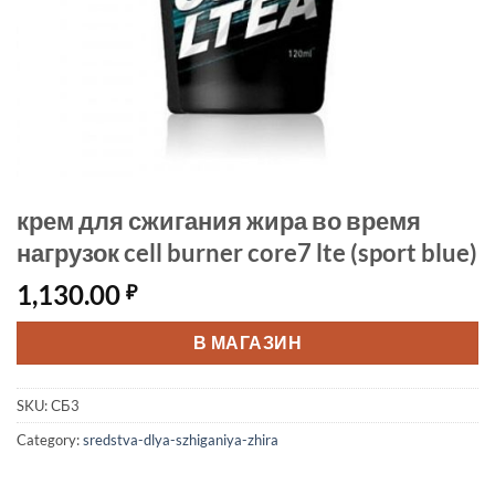
крем для сжигания жира во время
нагрузок cell burner core7 lte (sport blue)
1,130.00
₽
В МАГАЗИН
SKU:
СБ3
Category:
sredstva-dlya-szhiganiya-zhira