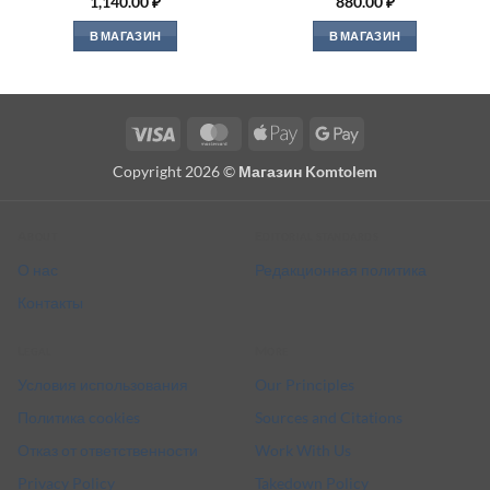
1,140.00
₽
880.00
₽
В МАГАЗИН
В МАГАЗИН
Visa
MasterCard
Apple
Google
Pay
Pay
Copyright 2026 ©
Магазин Komtolem
About
Editorial standards
О нас
Редакционная политика
Контакты
Legal
More
Условия использования
Our Principles
Политика cookies
Sources and Citations
Отказ от ответственности
Work With Us
Privacy Policy
Takedown Policy