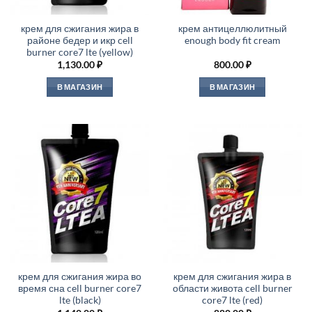
крем для сжигания жира в
крем антицеллюлитный
районе бедер и икр cell
enough body fit cream
burner core7 lte (yellow)
1,130.00
₽
800.00
₽
В МАГАЗИН
В МАГАЗИН
крем для сжигания жира во
крем для сжигания жира в
время сна cell burner core7
области живота cell burner
lte (black)
core7 lte (red)