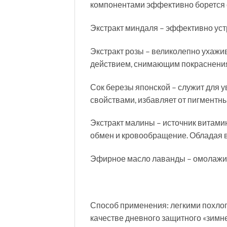
компонентами эффективно борется с
Экстракт миндаля – эффективно уст
Экстракт розы – великолепно ухажи
действием, снимающим покраснени
Сок березы японской – служит для 
свойствами, избавляет от пигментны
Экстракт малины – источник витами
обмен и кровообращение. Обладая 
Эфирное масло лаванды – омолажива
Способ применения: легкими похло
качестве дневного защитного «зимне