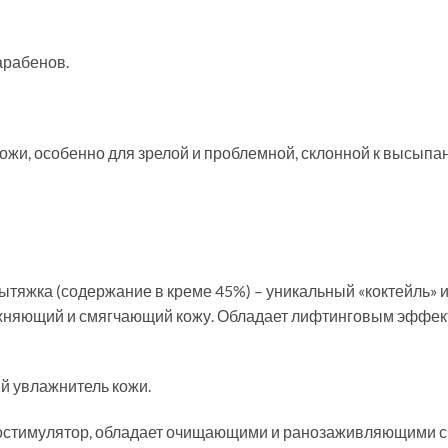
арабенов.
ожи, особенно для зрелой и проблемной, склонной к высыпан
яжка (содержание в креме 45%) – уникальный «коктейль» и
жняющий и смягчающий кожу. Обладает лифтинговым эффекто
й увлажнитель кожи.
остимулятор, обладает очищающими и ранозаживляющими св