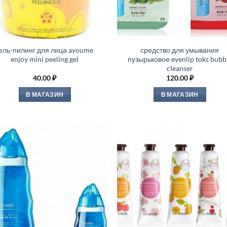
ель-пилинг для лица ayoume
средство для умывания
enjoy mini peeling gel
пузырьковое eyenlip toks bubb
cleanser
40.00
₽
120.00
₽
В МАГАЗИН
В МАГАЗИН