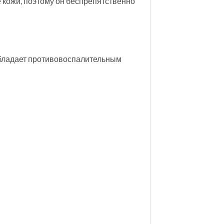
е кожи, поэтому он беспрепятственно
обладает противовоспалительным