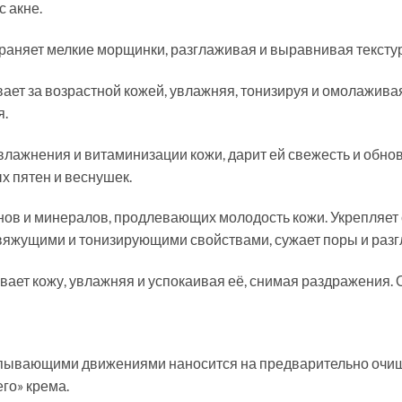
 акне.
раняет мелкие морщинки, разглаживая и выравнивая текстур
вает за возрастной кожей, увлажняя, тонизируя и омолажив
я.
увлажнения и витаминизации кожи, дарит ей свежесть и обн
х пятен и веснушек.
нов и минералов, продлевающих молодость кожи. Укрепляет
вяжущими и тонизирующими свойствами, сужает поры и разг
ет кожу, увлажняя и успокаивая её, снимая раздражения. 
пывающими движениями наносится на предварительно очищ
го» крема.