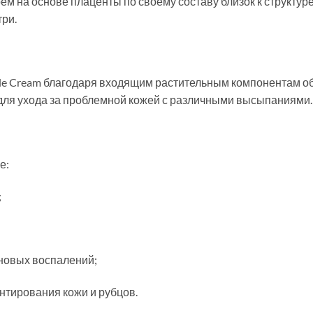
ем на основе плаценты по своему составу близок к структур
три.
le Cream благодаря входящим растительным компонентам 
для ухода за проблемной кожей с различными высыпаниями.
е:
;
новых воспалений;
нтирования кожи и рубцов.