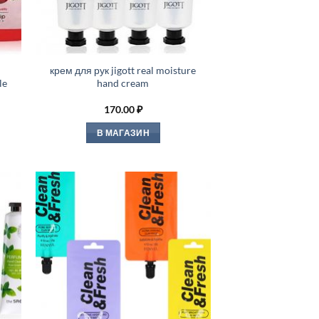
крем для рук jigott real moisture
le
hand cream
170.00
₽
В МАГАЗИН