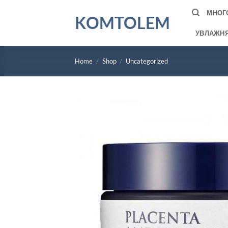
Skip
МНОГ
KOMTOLEM
to
content
УВЛАЖН
Home
/
Shop
/
Uncategorized