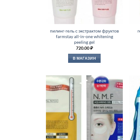
пилинг-гель с экстрактом фруктов
г
farmstay all-in-one whitening
peeling gel
720.00
₽
В МАГАЗИН