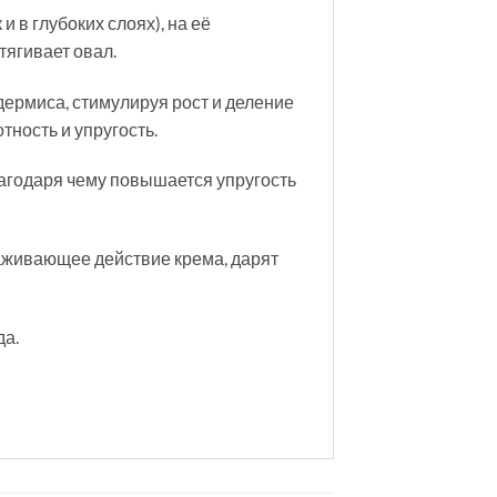
 в глубоких слоях), на её
тягивает овал.
ермиса, стимулируя рост и деление
ность и упругость.
лагодаря чему повышается упругость
лаживающее действие крема, дарят
да.