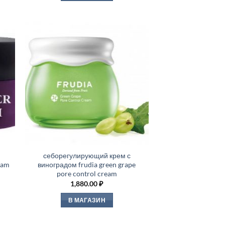
м
себорегулирующий крем с
ream
виноградом frudia green grape
pore control cream
1,880.00
₽
В МАГАЗИН