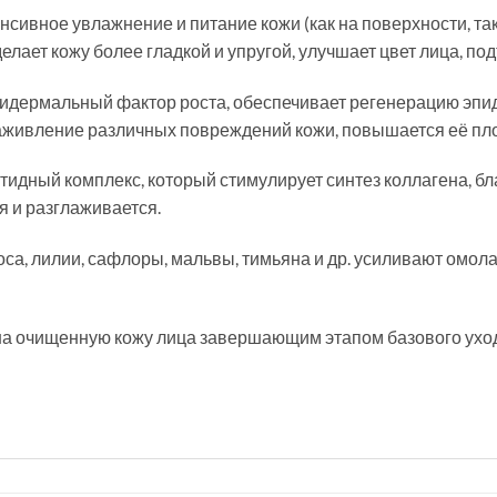
ивное увлажнение и питание кожи (как на поверхности, так и
лает кожу более гладкой и упругой, улучшает цвет лица, под
идермальный фактор роста, обеспечивает регенерацию эпид
заживление различных повреждений кожи, повышается её плот
птидный комплекс, который стимулирует синтез коллагена, б
я и разглаживается.
оса, лилии, сафлоры, мальвы, тимьяна и др. усиливают омо
на очищенную кожу лица завершающим этапом базового ухо