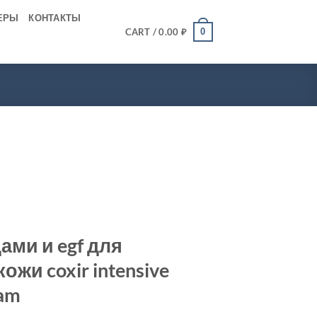
ЕРЫ
КОНТАКТЫ
0
CART /
0.00
₽
ами и egf для
ожи coxir intensive
eam