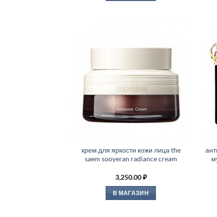
крем для яркости кожи лица the
ант
saem sooyeran radiance cream
м
3,250.00
₽
В МАГАЗИН