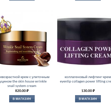
ивозрастной крем с улиточным
коллагеновый лифтинг-кре
уцином the skin house wrinkle
eyenlip collagen power lifting c
snail system cream
820.00
₽
130.00
₽
В МАГАЗИН
В МАГАЗИН