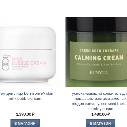
рем для лица berrisom g9 skin
успокаивающий крем-гель дл
milk bubble cream
лица с экстрактами зеленых
плодов eunyul green seed thera
calming cream
1,390.00
₽
1,480.00
₽
В МАГАЗИН
В МАГАЗИН