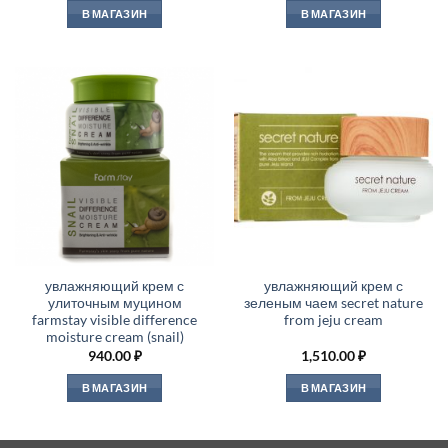
В МАГАЗИН
В МАГАЗИН
увлажняющий крем с
увлажняющий крем с
улиточным муцином
зеленым чаем secret nature
farmstay visible difference
from jeju cream
moisture cream (snail)
940.00
₽
1,510.00
₽
В МАГАЗИН
В МАГАЗИН