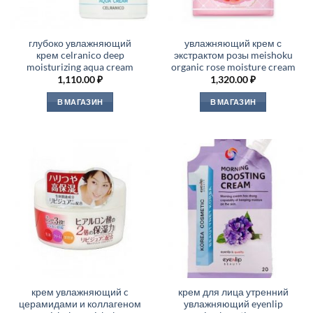
глубоко увлажняющий
увлажняющий крем с
крем celranico deep
экстрактом розы meishoku
moisturizing aqua cream
organic rose moisture cream
1,110.00
₽
1,320.00
₽
В МАГАЗИН
В МАГАЗИН
крем увлажняющий c
крем для лица утренний
церамидами и коллагеном
увлажняющий eyenlip