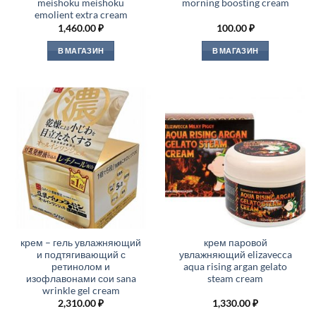
meishoku meishoku
morning boosting cream
emolient extra cream
1,460.00
₽
100.00
₽
В МАГАЗИН
В МАГАЗИН
крем – гель увлажняющий
крем паровой
и подтягивающий с
увлажняющий elizavecca
ретинолом и
aqua rising argan gelato
изофлавонами сои sana
steam cream
wrinkle gel cream
2,310.00
₽
1,330.00
₽