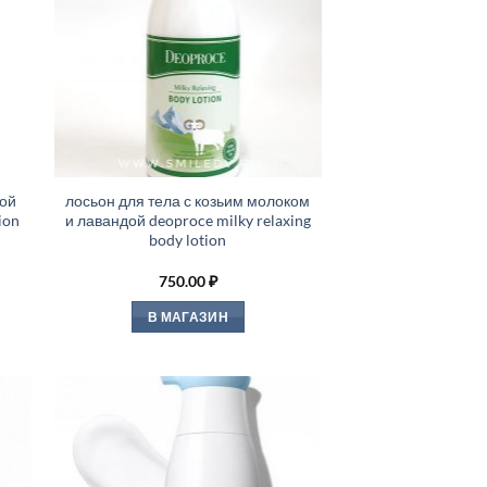
зой
лосьон для тела с козьим молоком
ion
и лавандой deoproce milky relaxing
body lotion
750.00
₽
В МАГАЗИН