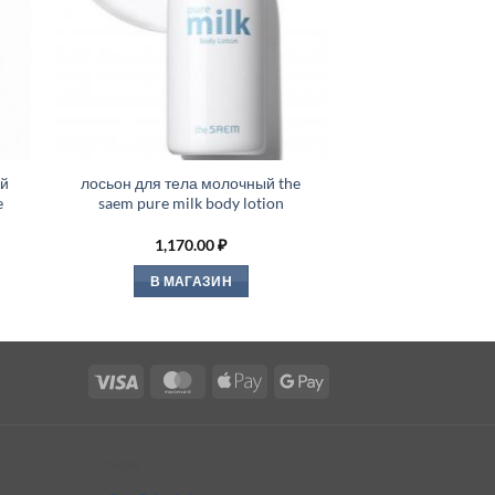
ий
лосьон для тела молочный the
e
saem pure milk body lotion
1,170.00
₽
В МАГАЗИН
Visa
MasterCard
Apple
Google
Pay
Pay
More