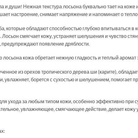
а и души! Нежная текстура лосьона буквально тает на коже 
ает настроение, снимает напряжение и напоминает о тепло
ба, которые обладают способностью глубоко впитываться в к
Лосьон смягчает кожу, устраняет шелушения и чувство стя
, предупреждают появление дряблости.
лосьона кожа обретает нежную гладкость и теплый аромат э
ченное из орехов тропического дерева ши (карите), облада
и, увлажняет, борется с сухостью и шелушением, помогает п
для ухода за любым типом кожи, особенно эффективно при 
ательное, увлажняющее, смягчающее действие, делает кожу 
ах: