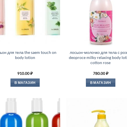
ьон для тела the saem touch on
лосьон-молочко для тела с ро
body lotion
deoproce milky relaxing body lot
cotton rose
910.00
₽
780.00
₽
В МАГАЗИН
В МАГАЗИН