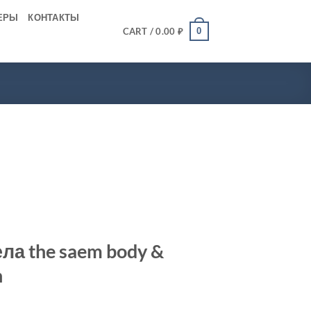
ЕРЫ
КОНТАКТЫ
0
CART /
0.00
₽
ла the saem body &
n