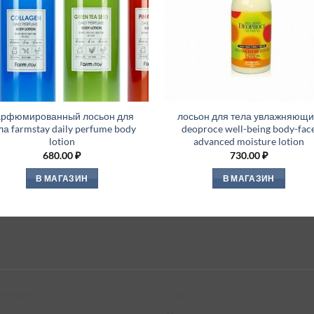
арфюмированный лосьон для
лосьон для тела увлажняющ
ла farmstay daily perfume body
deoproce well-being body-fac
lotion
advanced moisture lotion
680.00
₽
730.00
₽
В МАГАЗИН
В МАГАЗИН
tandards
Legal