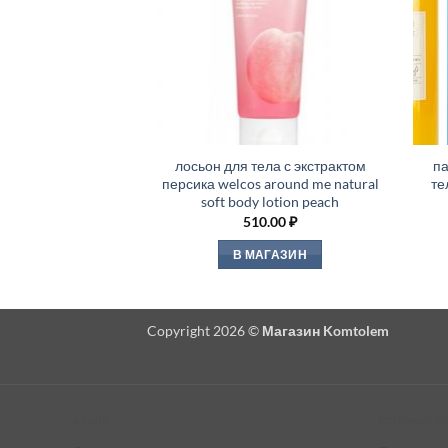
лосьон для тела с экстрактом
п
персика welcos around me natural
те
soft body lotion peach
510.00
₽
В МАГАЗИН
Copyright 2026 ©
Магазин Komtolem
About
Editorial s