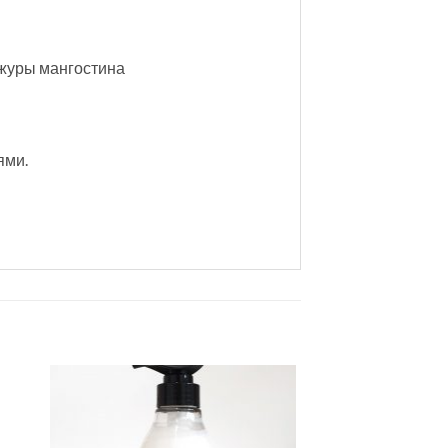
кожуры мангостина
ями.