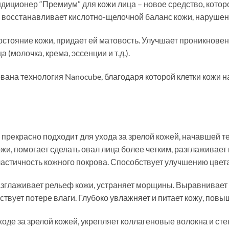
ондиционер “Премиум” для кожи лица – новое средство, котор
н восстанавливает кислотно-щелочной баланс кожи, наруше
стояние кожи, придает ей матовость. Улучшает проникнове
 (молочка, крема, эссенции и т.д.).
вана технология Nanocube, благодаря которой клетки кожи
прекрасно подходит для ухода за зрелой кожей, начавшей те
жи, помогает сделать овал лица более четким, разглаживает
ластичность кожного покрова. Способствует улучшению цвета
азглаживает рельеф кожи, устраняет морщины. Выравнивает 
твует потере влаги. Глубоко увлажняет и питает кожу, повыш
оде за зрелой кожей, укрепляет коллагеновые волокна и стен