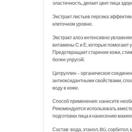
эластичность, делает цвет лица здо
Экстракт листьев персика эффективе
клеточном уровне.
Экстракт алоэ интенсивно увлажняет
витамины С и Е, которые помогают у
Предотвращает старение кожи, стиму
более упругой.
Цитруллин – органическое соединени
антиоксидантными свойствами, спос
воду в коже.
Способ применения: нанесите необх
Рекомендуется использовать вмест
подготовки лица к нанесению макия
Состав: вода, этанол, BG, сорбитол,