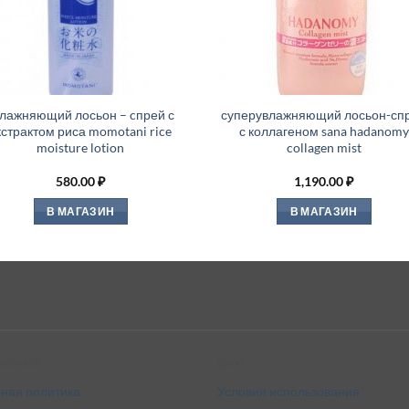
влажняющий лосьон – cпрей с
суперувлажняющий лосьон-сп
кстрактом риса momotani rice
с коллагеном sana hadanomy
moisture lotion
collagen mist
580.00
₽
1,190.00
₽
В МАГАЗИН
В МАГАЗИН
tandards
Legal
ная политика
Условия использования