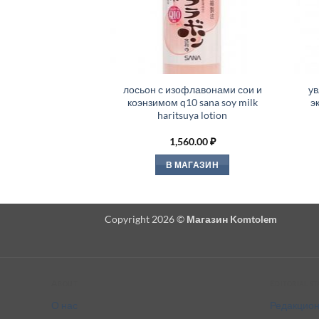
лосьон с изофлавонами сои и
у
коэнзимом q10 sana soy milk
э
haritsuya lotion
1,560.00
₽
В МАГАЗИН
Copyright 2026 ©
Магазин Komtolem
About
Editorial s
О нас
Редакцион