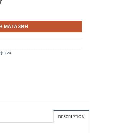
r
В МАГАЗИН
j-licza
DESCRIPTION