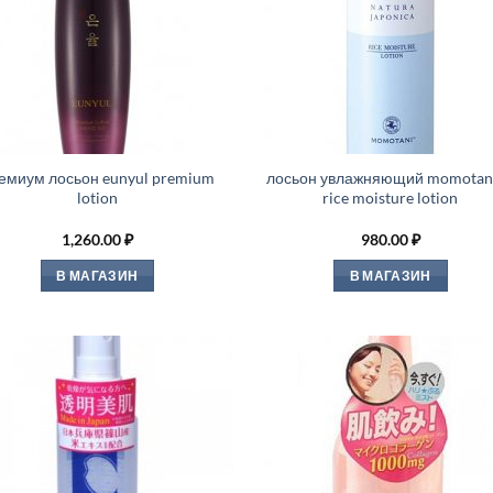
емиум лосьон eunyul premium
лосьон увлажняющий momotani
lotion
rice moisture lotion
1,260.00
₽
980.00
₽
В МАГАЗИН
В МАГАЗИН