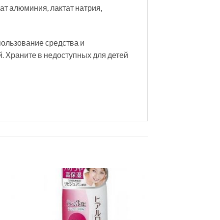
рат алюминия, лактат натрия,
ользование средс­тва и
. Храните в недоступных для детей