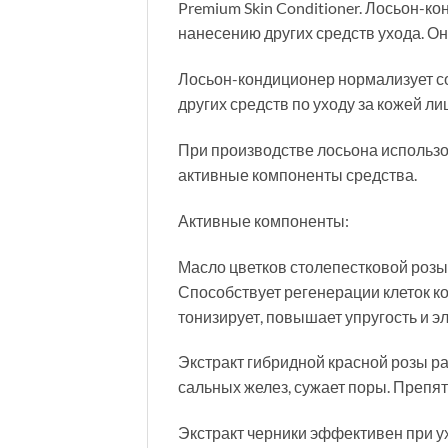
Premium Skin Conditioner. Лосьон-к
нанесению других средств ухода. О
Лосьон-кондиционер нормализует со
других средств по уходу за кожей лица
При производстве лосьона использо
активные компоненты средства.
Активные компоненты:
Масло цветков столепестковой розы 
Способствует регенерации клеток ко
тонизирует, повышает упругость и э
Экстракт гибридной красной розы р
сальных желез, сужает поры. Препятс
Экстракт черники эффективен при ух