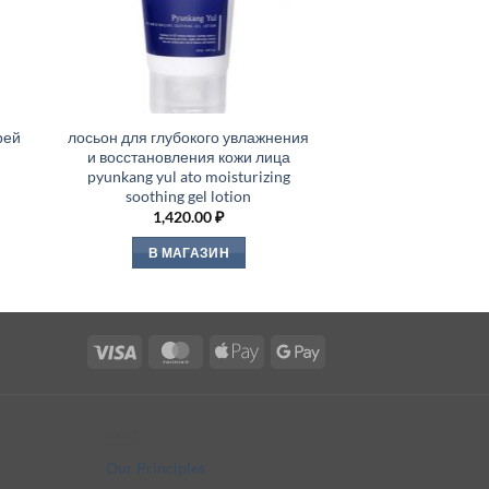
рей
лосьон для глубокого увлажнения
и восстановления кожи лица
pyunkang yul ato moisturizing
soothing gel lotion
1,420.00
₽
В МАГАЗИН
Visa
MasterCard
Apple
Google
Pay
Pay
More
Our Principles