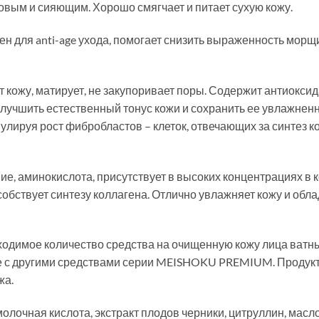
ровым и сияющим. Хорошо смягчает и питает сухую кожу.
н для anti-age ухода, помогает снизить выраженность морщ
 кожу, матирует, не закупоривает поры. Содержит антиоксид
лучшить естественный тонус кожи и сохранить ее увлажненн
лируя рост фибробластов – клеток, отвечающих за синтез ко
е, аминокислота, присутствует в высоких концентрациях в 
обствует синтезу коллагена. Отлично увлажняет кожу и обл
одимое количество средства на очищенную кожу лица ватны
е с другими средствами серии MEISHOKU PREMIUM. Продукт
жа.
 молочная кислота, экстракт плодов черники, цитруллин, масл