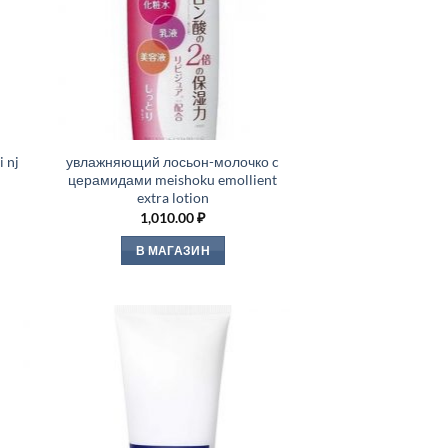
 nj
увлажняющий лосьон-молочко c
церамидами meishoku emollient
extra lotion
1,010.00
₽
В МАГАЗИН