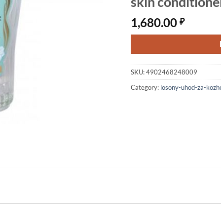
skin conditione
1,680.00
₽
SKU:
4902468248009
Category:
losony-uhod-za-kozhe