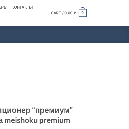
ЕРЫ
КОНТАКТЫ
0
CART /
0.00
₽
иционер “премиум”
а meishoku premium