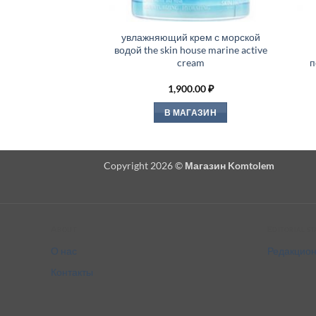
увлажняющий крем с морской
водой the skin house marine active
cream
п
1,900.00
₽
В МАГАЗИН
Copyright 2026 ©
Магазин Komtolem
About
Editorial s
О нас
Редакцион
Контакты