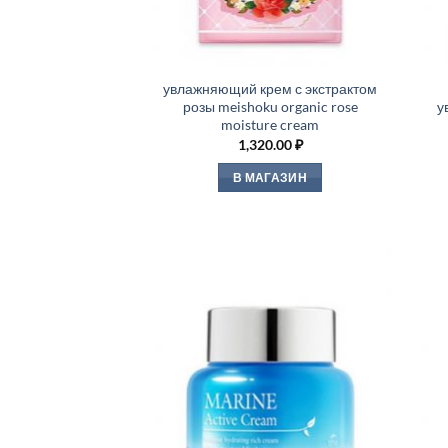
увлажняющий крем с экстрактом
розы meishoku organic rose
у
moisture cream
1,320.00
₽
В МАГАЗИН