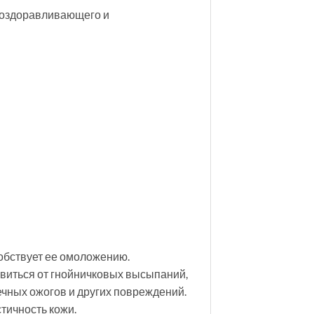
я оздоравливающего и
обствует ее омоложению.
виться от гнойничковых высыпаний,
чных ожогов и других повреждений.
тичность кожи.