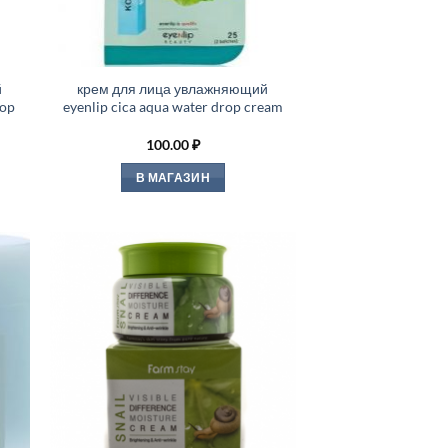
й
крем для лица увлажняющий
rop
eyenlip cica aqua water drop cream
100.00
₽
В МАГАЗИН