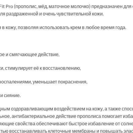
Fit Pro (прополис, мёд, маточное молочко) предназначен дл
я раздраженной и очень чувствительной кожи.
 в кожу, позволяя использовать крем в любое время года.
ое и смягчающее действие,
, стимулирует её к восстановлению,
воспалениями, уменьшает покраснения,
и сияние.
ным оздоравливающим воздействием на кожу, а также спос
ное, антибактериальное действие прополиса помогает изба
яющие свойства обеспечивают быстрое избавление от солне
стью восстанавливать клеточные мембраны и повышать элас