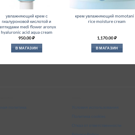
увлажняющий крем с
крем увлажняющий momotani 
гиалуроновой кислотой и
rice moisture cream
ептидами medi flower aronyx
hyaluronic acid aqua cream
950.00
₽
1,170.00
₽
В МАГАЗИН
В МАГАЗИН
tandards
Legal
ная политика
Условия использования
Политика cookies
Отказ от ответственности
Privacy Policy