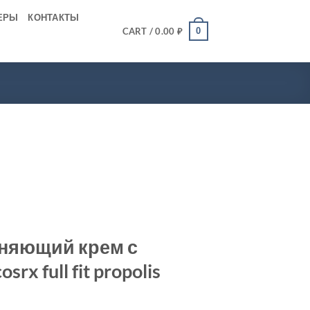
ЕРЫ
КОНТАКТЫ
0
CART /
0.00
₽
няющий крем с
x full fit propolis