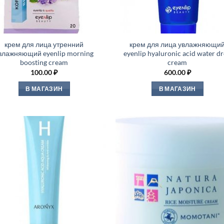
крем для лица утренний
крем для лица увлажняющи
влажняющий eyenlip morning
eyenlip hyaluronic acid water d
boosting cream
cream
100.00
₽
600.00
₽
В МАГАЗИН
В МАГАЗИН