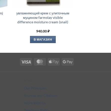
nj
увлажняющий крем с улиточным
муцином farmstay visible
difference moisture cream (snail)
940.00
₽
В МАГАЗИН
Visa
MasterCard
Apple
Google
Pay
Pay
More
Our Principles
Sources and Citations
Work With Us
Takedown Policy