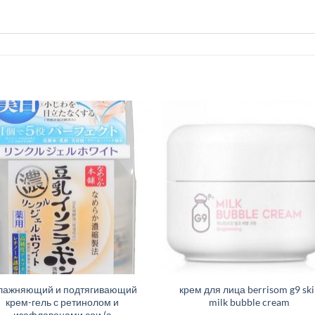
лажняющий и подтягивающий
крем для лица berrisom g9 ski
крем-гель с ретинолом и
milk bubble cream
изофлавонами сои (с