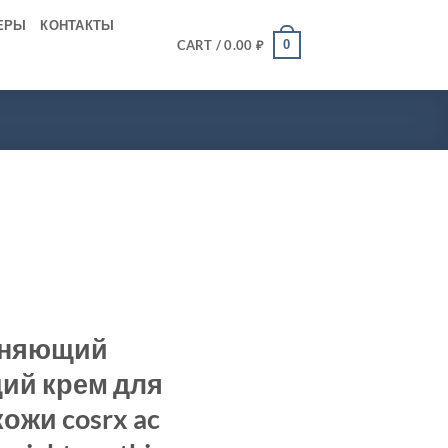
ЕРЫ
КОНТАКТЫ
0
CART /
0.00
₽
жняющий
ий крем для
ожи cosrx ac