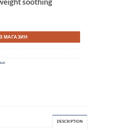
tweight soothing
В МАГАЗИН
ные
DESCRIPTION