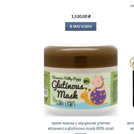
о
1,520.00
₽
В МАГАЗИН
крем-маска с муцином улитки
ант
elizavecca glutinous mask 80% snail
м
cream