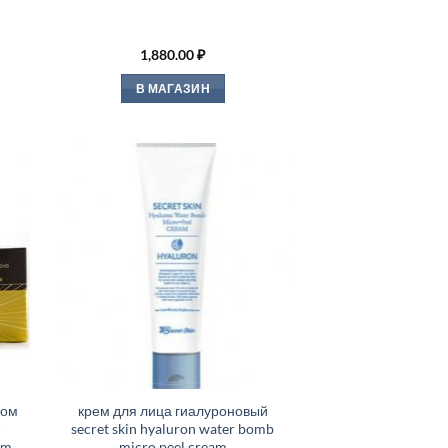
1,880.00
₽
В МАГАЗИН
том
крем для лица гиалуроновый
secret skin hyaluron water bomb
am
micro peel cream