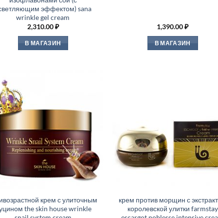
светляющим эффектом) sana
wrinkle gel cream
2,310.00
₽
1,390.00
₽
В МАГАЗИН
В МАГАЗИН
ивозрастной крем с улиточным
крем против морщин с экстрак
уцином the skin house wrinkle
королевской улитки farmstay
snail system cream
escargot noblesse intensive cre