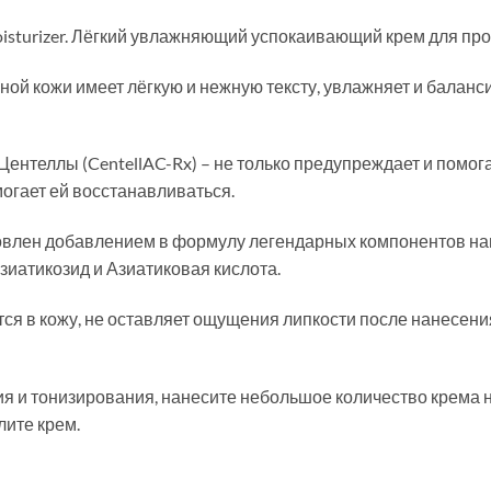
 Moisturizer. Лёгкий увлажняющий успокаивающий крем для п
ой кожи имеет лёгкую и нежную тексту, увлажняет и баланс
нтеллы (CentellAC-Rx) – не только предупреждает и помогает
огает ей восстанавливаться.
влен добавлением в формулу легендарных компонентов на
зиатикозид и Азиатиковая кислота.
ся в кожу, не оставляет ощущения липкости после нанесения
 и тонизирования, нанесите небольшое количество крема н
ите крем.