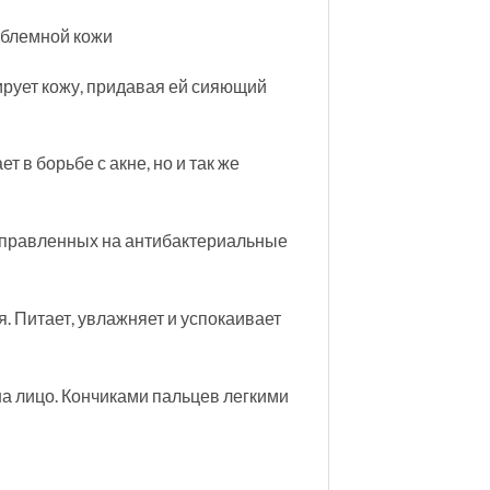
роблемной кожи
ирует кожу, придавая ей сияющий
 в борьбе с акне, но и так же
правленных на антибактериальные
. Питает, увлажняет и успокаивает
а лицо. Кончиками пальцев легкими