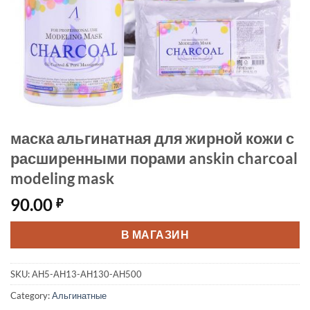
маска альгинатная для жирной кожи с
расширенными порами anskin charcoal
modeling mask
90.00
₽
В МАГАЗИН
SKU:
АН5-АН13-АН130-АН500
Category:
Альгинатные