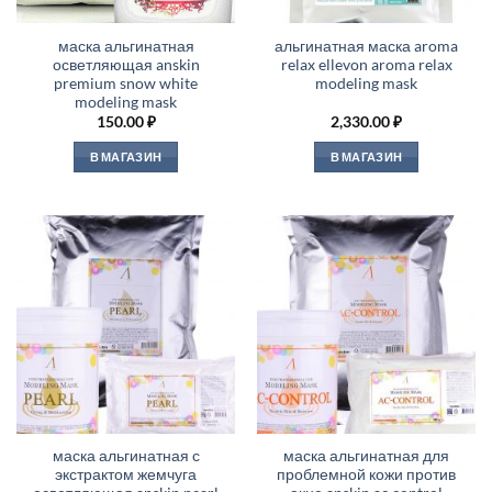
маска альгинатная
альгинатная маска aroma
осветляющая anskin
relax ellevon aroma relax
premium snow white
modeling mask
modeling mask
150.00
₽
2,330.00
₽
В МАГАЗИН
В МАГАЗИН
маска альгинатная с
маска альгинатная для
экстрактом жемчуга
проблемной кожи против