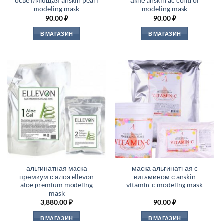
осветляющая anskin pearl
акне anskin ac control
modeling mask
modeling mask
90.00
₽
90.00
₽
В МАГАЗИН
В МАГАЗИН
альгинатная маска
маска альгинатная с
премиум с алоэ ellevon
витамином с anskin
aloe premium modeling
vitamin-c modeling mask
mask
3,880.00
₽
90.00
₽
В МАГАЗИН
В МАГАЗИН