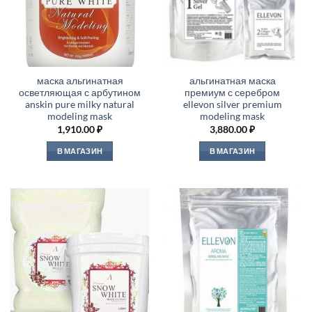
маска альгинатная
альгинатная маска
осветляющая с арбутином
премиум с серебром
anskin pure milky natural
ellevon silver premium
modeling mask
modeling mask
1,910.00
₽
3,880.00
₽
В МАГАЗИН
В МАГАЗИН