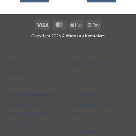
Visa
MasterCard
Apple
Google
Pay
Pay
Copyright 2026 ©
Магазин Komtolem
About
Editorial standards
О нас
Редакционная политика
Контакты
Legal
More
Условия использования
Our Principles
Политика cookies
Sources and Citations
Отказ от ответственности
Work With Us
Privacy Policy
Takedown Policy
About Affiliate Links