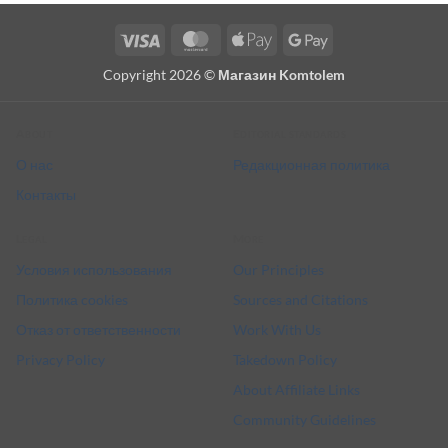
Visa
MasterCard
Apple
Google
Pay
Pay
Copyright 2026 ©
Магазин Komtolem
About
Editorial standards
О нас
Редакционная политика
Контакты
Legal
More
Условия использования
Our Principles
Политика cookies
Sources and Citations
Отказ от ответственности
Work With Us
Privacy Policy
Takedown Policy
About Affiliate Links
Community Guidelines