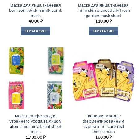
маска для лица тканевая
маска для лица тканевая
berrisom g9 skin milk bomb
mijin skin planet daily fresh
mask
garden mask sheet
40.00
₽
110.00
₽
В МАГАЗИН
В МАГАЗИН
маска-салфетка для
тканевая маска с
утреннего ухода за лицом
ферментированным
aloins morning facial sheet
сыром mijin care real
mask
cheese mask
1,730.00
₽
160.00
₽