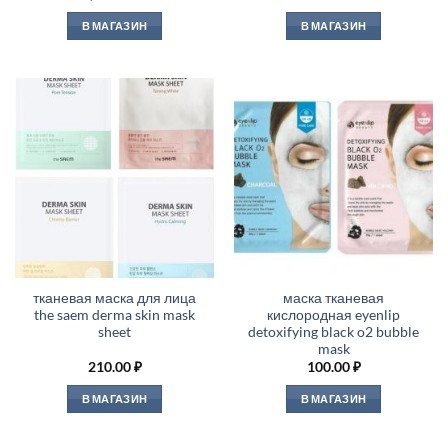
В МАГАЗИН
В МАГАЗИН
тканевая маска для лица
маска тканевая
the saem derma skin mask
кислородная eyenlip
sheet
detoxifying black o2 bubble
mask
210.00
₽
100.00
₽
В МАГАЗИН
В МАГАЗИН