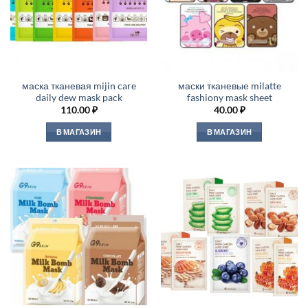
маска тканевая mijin care
маски тканевые milatte
daily dew mask pack
fashiony mask sheet
110.00
₽
40.00
₽
В МАГАЗИН
В МАГАЗИН