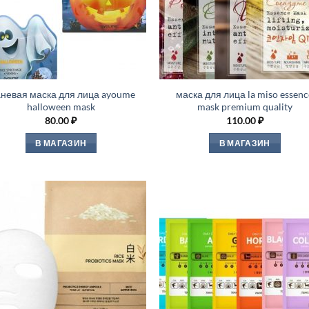
аневая маска для лица ayoume
маска для лица la miso essenc
halloween mask
mask premium quality
80.00
₽
110.00
₽
В МАГАЗИН
В МАГАЗИН