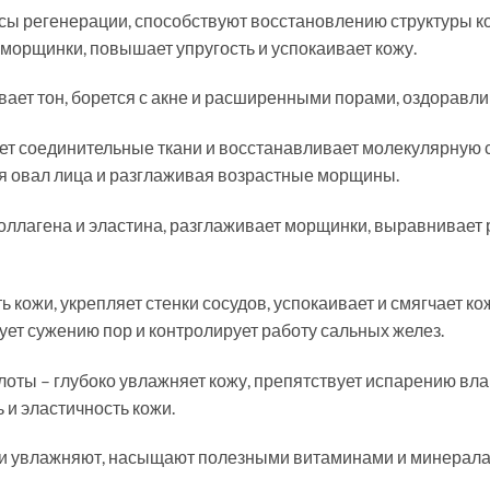
сы регенерации, способствуют восстановлению структуры к
 морщинки, повышает упругость и успокаивает кожу.
ает тон, борется с акне и расширенными порами, оздоравлив
т соединительные ткани и восстанавливает молекулярную с
ая овал лица и разглаживая возрастные морщины.
оллагена и эластина, разглаживает морщинки, выравнивает 
ь кожи, укрепляет стенки сосудов, успокаивает и смягчает ко
ет сужению пор и контролирует работу сальных желез.
лоты – глубоко увлажняет кожу, препятствует испарению вла
 и эластичность кожи.
 и увлажняют, насыщают полезными витаминами и минералам