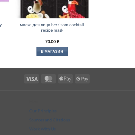
y
маска для лица berrisom cocktail
recipe mask
70.00
₽
В МАГАЗИН
Visa
MasterCard
Apple
Google
Pay
Pay
More
Our Principles
Sources and Citations
Work With Us