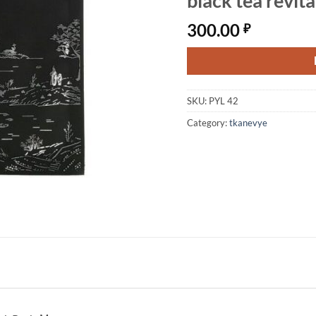
black tea revit
300.00
₽
SKU:
PYL 42
Category:
tkanevye