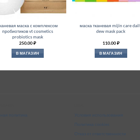
каневая маска с комплексом
маска тканевая mijin care dail
пробиотиков vt cosmetics
dew mask pack
probiotics mask
250.00
₽
110.00
₽
В МАГАЗИН
В МАГАЗИН
tandards
Legal
ная политика
Условия использования
Политика cookies
Отказ от ответственности