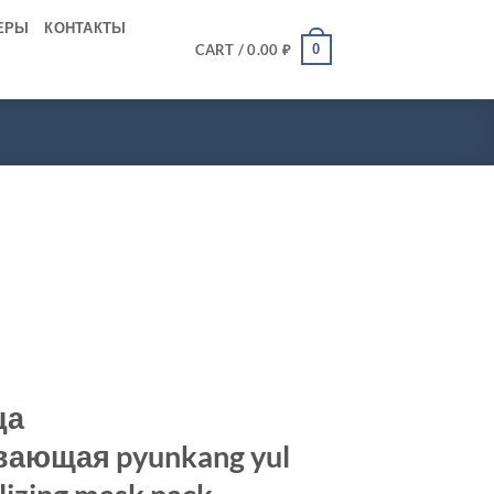
ЕРЫ
КОНТАКТЫ
0
CART /
0.00
₽
ца
ающая pyunkang yul