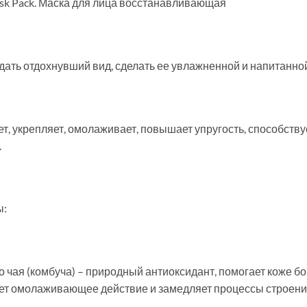
 Mask Pack. Маска для лица восстанавливающая
ать отдохнувший вид, сделать ее увлажненной и напитанной,
т, укрепляет, омолаживает, повышает упругость, способству
.
ы:
 чая (комбуча) – природный антиоксидант, помогает коже б
ает омолаживающее действие и замедляет процессы строени