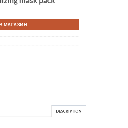
alizing mask pack
В МАГАЗИН
DESCRIPTION