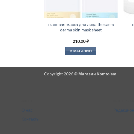
тканевая маска для лица the saem
т
derma skin mask sheet
210.00
₽
В МАГАЗИН
Copyright 2026 ©
Магазин Komtolem
About
Editorial s
О нас
Редакцион
Контакты