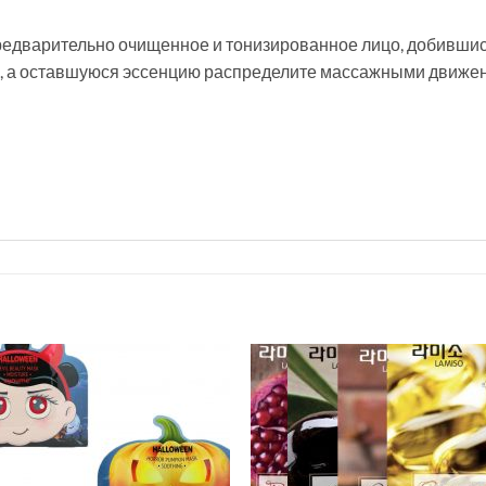
едварительно очищенное и тонизированное лицо, добившись
ку, а оставшуюся эссенцию распределите массажными движе