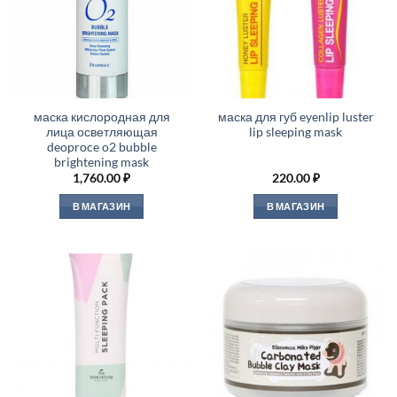
маска кислородная для
маска для губ eyenlip luster
лица осветляющая
lip sleeping mask
deoproce o2 bubble
brightening mask
1,760.00
₽
220.00
₽
В МАГАЗИН
В МАГАЗИН