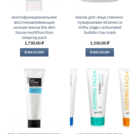
многофункциональная
маска для лица глиняно-
восстанавливающая
пузырьковая elizavecca
ночная маска the skin
milky piggy carbonated
house multifunction
bubble clay mask
sleeping pack
1,730.00
₽
1,330.00
₽
В МАГАЗИН
В МАГАЗИН
гель-маска увлажняющая с
ночная маска для лица