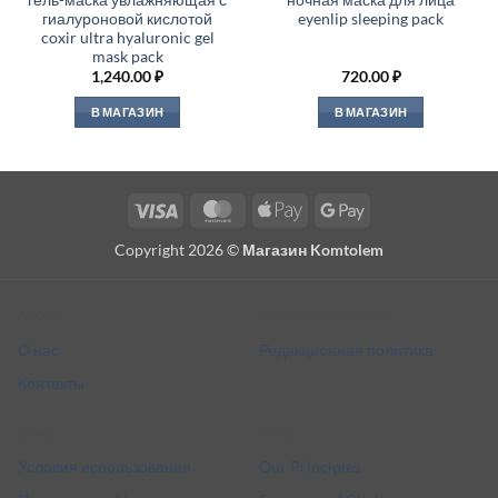
гиалуроновой кислотой
eyenlip sleeping pack
coxir ultra hyaluronic gel
mask pack
1,240.00
₽
720.00
₽
В МАГАЗИН
В МАГАЗИН
Visa
MasterCard
Apple
Google
Pay
Pay
Copyright 2026 ©
Магазин Komtolem
About
Editorial standards
О нас
Редакционная политика
Контакты
Legal
More
Условия использования
Our Principles