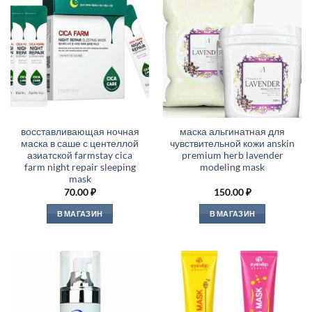
восставливающая ночная
маска альгинатная для
маска в саше с центеллой
чувствительной кожи anskin
азиатской farmstay cica
premium herb lavender
farm night repair sleeping
modeling mask
mask
70.00
₽
150.00
₽
В МАГАЗИН
В МАГАЗИН