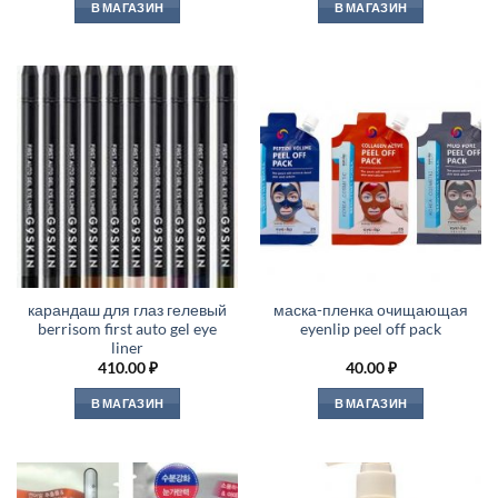
В МАГАЗИН
В МАГАЗИН
карандаш для глаз гелевый
маска-пленка очищающая
berrisom first auto gel eye
eyenlip peel off pack
liner
410.00
₽
40.00
₽
В МАГАЗИН
В МАГАЗИН