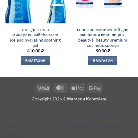
гель для тела
спонж косметический для
минеральный the saem
очищения кожи лица k-
iceland hydrating soothing
beauty k-beauty premium
gel
cosmetic sponge
410.00
₽
90.00
₽
В МАГАЗИН
В МАГАЗИН
Visa
MasterCard
Apple
Google
Pay
Pay
Copyright 2026 ©
Магазин Komtolem
About
Editorial standards
О нас
Редакционная политика
Контакты