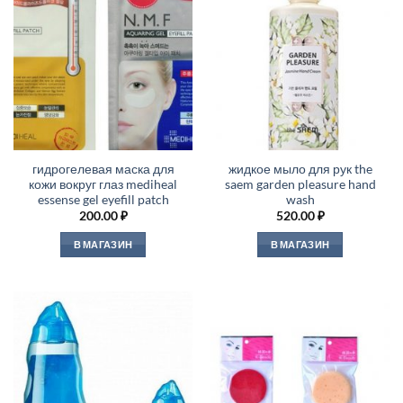
гидрогелевая маска для
жидкое мыло для рук the
кожи вокруг глаз mediheal
saem garden pleasure hand
essense gel eyefill patch
wash
200.00
₽
520.00
₽
В МАГАЗИН
В МАГАЗИН