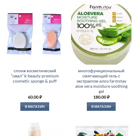
спонж косметический
многофункциональный
“овал” k-beauty premium
смягчающий гель с
cosmetic sponge & puff
экстрактом алоэ farmstay
aloe vera moisture soothing
gel
60.00
₽
180.00
₽
В МАГАЗИН
В МАГАЗИН