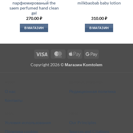
парфюмированый the
milkbaobab baby lotion
saem perfumed hand clean
gel
270.00
₽
310.00
₽
В МАГАЗИН
В МАГАЗИН
Visa
MasterCard
Apple
Google
Pay
Pay
Copyright 2026 ©
Магазин Komtolem
About
Editorial standards
О нас
Редакционная политика
Контакты
Legal
More
Условия использования
Our Principles
Политика cookies
Sources and Citations