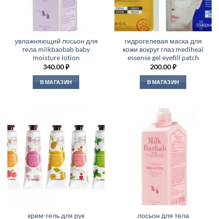
увлажняющий лосьон для
гидрогелевая маска для
тела milkbaobab baby
кожи вокруг глаз mediheal
moisture lotion
essense gel eyefill patch
340.00
₽
200.00
₽
В МАГАЗИН
В МАГАЗИН
крем-гель для рук
лосьон для тела