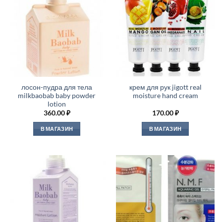
лосон-пудра для тела
крем для рук jigott real
milkbaobab baby powder
moisture hand cream
lotion
360.00
₽
170.00
₽
В МАГАЗИН
В МАГАЗИН