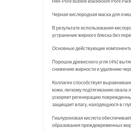
Hell-Pore Bubble Blackboom Pore Pa
Черная кислородная маска для очищ
В результате использования кислоро
устранение жирного блеска без пер
Основные действующие компонент
Порошок древесного угля (4%) вытяг
снижению жирности и удалению чер
Коллаген способствует выравниван
кожи, легкому подтягиванию овала 
ускоряет регенерацию поврежденных
защищает влагу, находящуюся в глу
Гиалуроновая кислота обеспечивае
образования преждевременных морщи