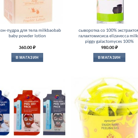
сон-пудра для тела milkbaobab
сыворотка со 100% экстракто
baby powder lotion
галактомисиса elizavecca milk
piggy galactomyces 100%
360.00
₽
980.00
₽
В МАГАЗИН
В МАГАЗИН