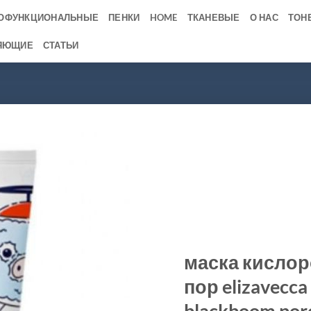
ОФУНКЦИОНАЛЬНЫЕ
ПЕНКИ
HOME
ТКАНЕВЫЕ
О НАС
ТОН
ЯЮЩИЕ
СТАТЬИ
маска кислор
пор elizavecca 
blackboom por