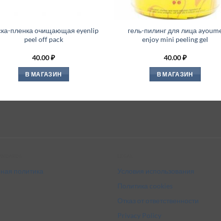
ка-пленка очищающая eyenlip
гель-пилинг для лица ayoum
peel off pack
enjoy mini peeling gel
40.00
₽
40.00
₽
В МАГАЗИН
В МАГАЗИН
tandards
Legal
ная политика
Условия использования
Политика cookies
Отказ от ответственности
Privacy Policy