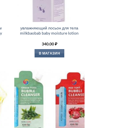
м
увлажняющий лосьон для тела
y
milkbaobab baby moisture lotion
340.00
₽
В МАГАЗИН