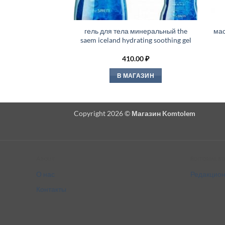
гель для тела минеральный the
мас
saem iceland hydrating soothing gel
410.00
₽
В МАГАЗИН
Copyright 2026 ©
Магазин Komtolem
About
Editorial s
О нас
Редакцион
Контакты