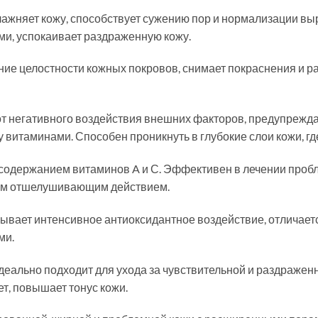
лажняет кожу, способствует сужению пор и нормализации выр
и, успокаивает раздраженную кожу.
ие целостности кожных покровов, снимает покраснения и р
от негативного воздействия внешних факторов, предупреж
витаминами. Способен проникнуть в глубокие слои кожи, где
содержанием витаминов A и С. Эффективен в лечении проб
ым отшелушивающим действием.
зывает интенсивное антиоксидантное воздействие, отличае
ми.
еально подходит для ухода за чувствительной и раздраженн
т, повышает тонус кожи.