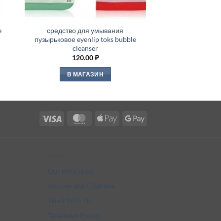
e
средство для умывания
пузырьковое eyenlip toks bubble
cleanser
120.00
₽
В МАГАЗИН
Visa
MasterCard
Apple
Google
Pay
Pay
More
Our Principles
Sources and Citations
Work With Us
Takedown Policy