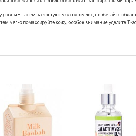
рованной, жирной и проблемной кожи с расширенными пора
ровным слоем на чистую сухую кожу лица, избегайте областей
тем мягко помассируйте кожу, особое внимание уделите Т-зо