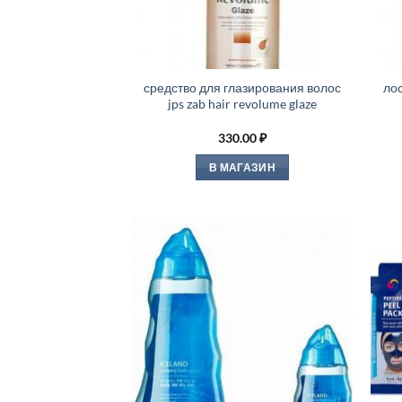
средство для глазирования волос
ло
jps zab hair revolume glaze
330.00
₽
В МАГАЗИН