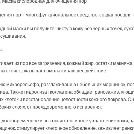
ck. Маска кислородная для очищения пор
ения пор – многофункциональное средство, созданное для 
дной маски вы получите: чистую кожу без черных точек, суж
есушивания.
ы:
ивает из пор все загрязнения, кожный жир, остатки макияжа
ных точек, оказывает омолаживающее действие.
ию микрорельефа, разглаживанию небольших морщинок, по
лица. Также гидролизат коллагена обладает ранозаживляю
 клеток и восстановление целостности кожного покрова. 
боких слоях, от преждевременного испарения.
т долговременное и высокоинтенсивное увлажнение кожи, з
нок, стимулирует клеточное обновление, заживляет ранки