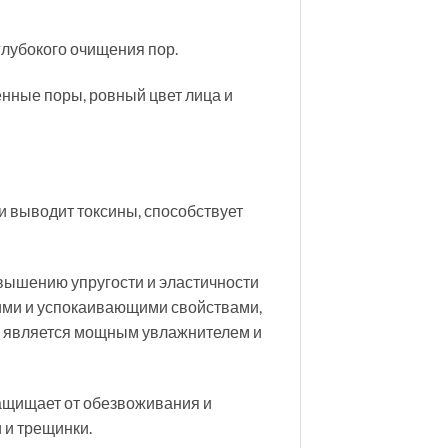
глубокого очищения пор.
енные поры, ровный цвет лица и
 и выводит токсины, способствует
вышению упругости и эластичности
щими и успокаивающими свойствами,
Он является мощным увлажнителем и
ащищает от обезвоживания и
 и трещинки.