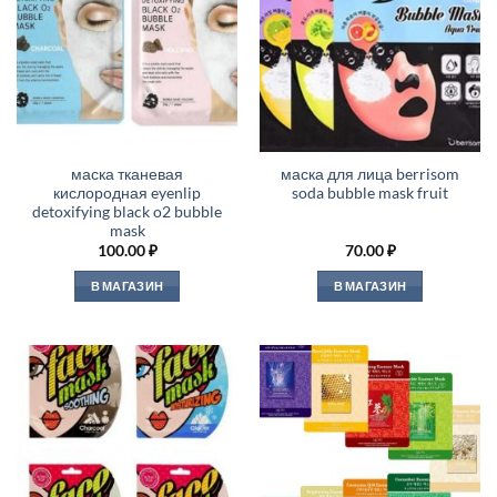
маска тканевая
маска для лица berrisom
кислородная eyenlip
soda bubble mask fruit
detoxifying black o2 bubble
mask
100.00
₽
70.00
₽
В МАГАЗИН
В МАГАЗИН