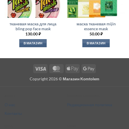
тканевая маска для лица
маска тканевая mijin
bling pop face mask
essence mask
130.00
₽
50.00
₽
В МАГАЗИН
В МАГАЗИН
Visa
MasterCard
Apple
Google
Pay
Pay
Copyright 2026 ©
Магазин Komtolem
About
Editorial standards
О нас
Редакционная политика
Контакты
Legal
More