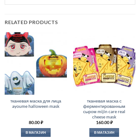
RELATED PRODUCTS
тканевая маска для лица
тканевая маска с
ayoume halloween mask
ферментированным
сыром mijin care real
cheese mask
80.00
₽
160.00
₽
В МАГАЗИН
В МАГАЗИН