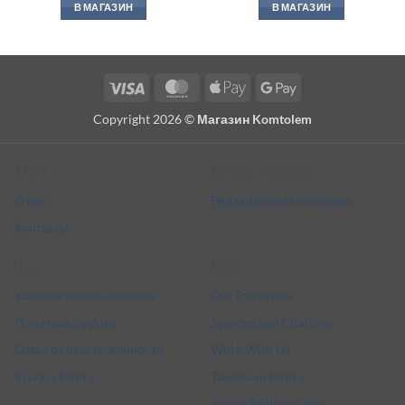
В МАГАЗИН
В МАГАЗИН
Visa
MasterCard
Apple
Google
Pay
Pay
Copyright 2026 ©
Магазин Komtolem
About
Editorial standards
О нас
Редакционная политика
Контакты
Legal
More
Условия использования
Our Principles
Политика cookies
Sources and Citations
Отказ от ответственности
Work With Us
Privacy Policy
Takedown Policy
About Affiliate Links