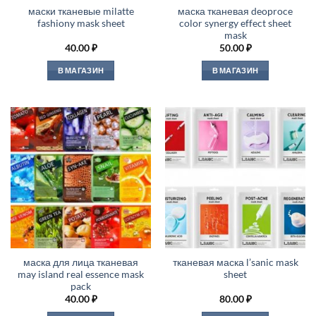
маски тканевые milatte
маска тканевая deoproce
fashiony mask sheet
color synergy effect sheet
mask
40.00
₽
50.00
₽
В МАГАЗИН
В МАГАЗИН
маска для лица тканевая
тканевая маска l’sanic mask
may island real essence mask
sheet
pack
40.00
₽
80.00
₽