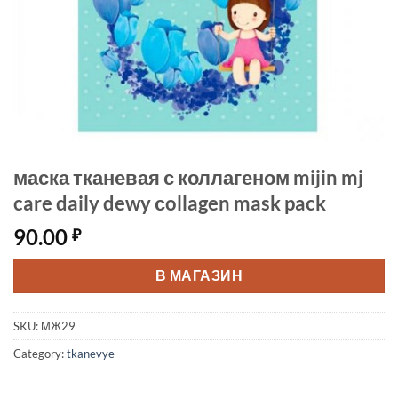
маска тканевая с коллагеном mijin mj
care daily dewy сollagen mask pack
90.00
₽
В МАГАЗИН
SKU:
МЖ29
Category:
tkanevye