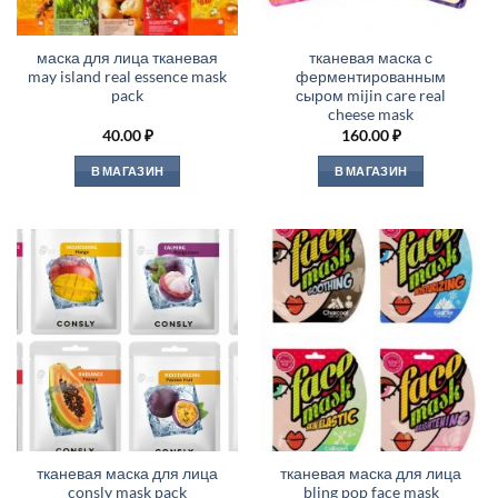
маска для лица тканевая
тканевая маска с
may island real essence mask
ферментированным
pack
сыром mijin care real
cheese mask
40.00
₽
160.00
₽
В МАГАЗИН
В МАГАЗИН
тканевая маска для лица
тканевая маска для лица
consly mask pack
bling pop face mask