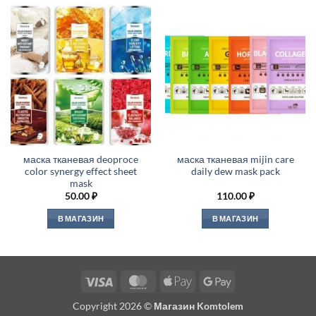
маска тканевая deoproce
маска тканевая mijin care
color synergy effect sheet
daily dew mask pack
mask
50.00
₽
110.00
₽
В МАГАЗИН
В МАГАЗИН
Visa
MasterCard
Apple
Google
Pay
Pay
Copyright 2026 ©
Магазин Komtolem