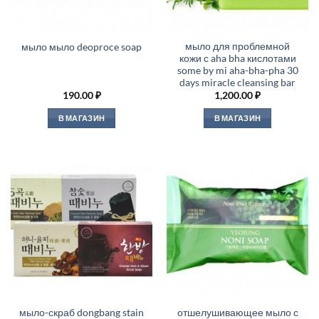
мыло для проблемной
мыло мыло deoproce soap
кожи с aha bha кислотами
some by mi aha-bha-pha 30
days miracle cleansing bar
190.00
₽
1,200.00
₽
В МАГАЗИН
В МАГАЗИН
мыло-скраб dongbang stain
отшелушивающее мыло с