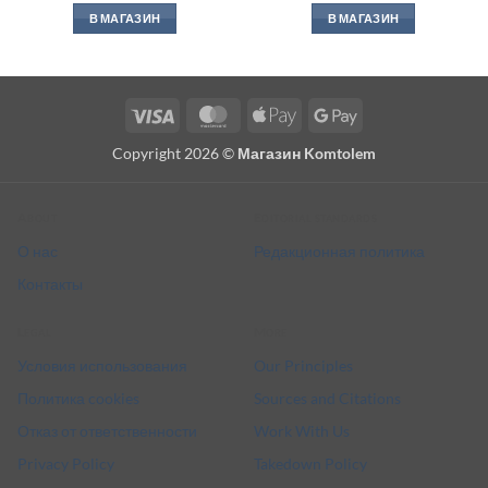
В МАГАЗИН
В МАГАЗИН
Visa
MasterCard
Apple
Google
Pay
Pay
Copyright 2026 ©
Магазин Komtolem
About
Editorial standards
О нас
Редакционная политика
Контакты
Legal
More
Условия использования
Our Principles
Политика cookies
Sources and Citations
Отказ от ответственности
Work With Us
Privacy Policy
Takedown Policy