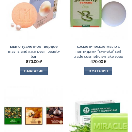
мыло туалетное твердое
косметическое мыло с
may island g.g.g pearl beauty
пептидами “syn-ake” seil
bar
trade cosmetic synake soap
870.00
₽
470.00
₽
В МАГАЗИН
В МАГАЗИН