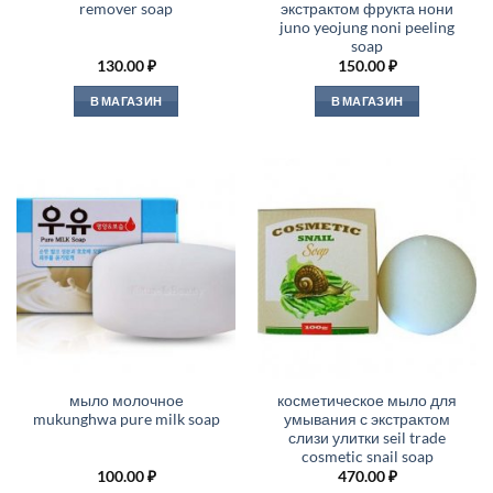
remover soap
экстрактом фрукта нони
juno yeojung noni peeling
soap
130.00
₽
150.00
₽
В МАГАЗИН
В МАГАЗИН
мыло молочное
косметическое мыло для
mukunghwa pure milk soap
умывания с экстрактом
слизи улитки seil trade
cosmetic snail soap
100.00
₽
470.00
₽