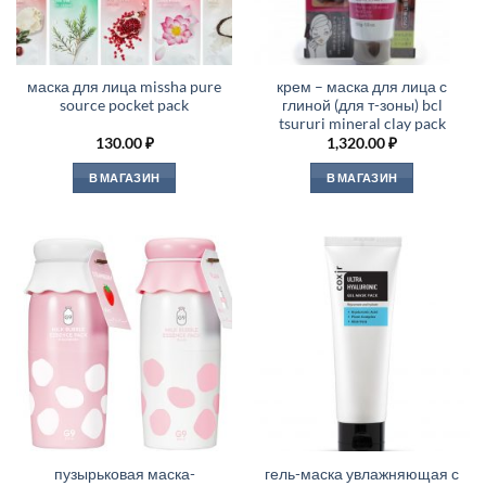
маска для лица missha pure
крем – маска для лица с
source pocket pack
глиной (для т-зоны) bcl
tsururi mineral clay pack
130.00
₽
1,320.00
₽
В МАГАЗИН
В МАГАЗИН
пузырьковая маска-
гель-маска увлажняющая с