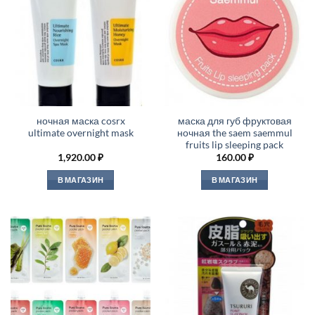
ночная маска cosrx
маска для губ фруктовая
ultimate overnight mask
ночная the saem saemmul
fruits lip sleeping pack
1,920.00
₽
160.00
₽
В МАГАЗИН
В МАГАЗИН