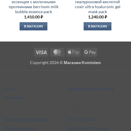
эссенция с молочными
гиалуроновой кислотой
протеинами berrisom milk
coxir ultra hyaluronic gel
bubble essence pack
mask pack
1,410.00
₽
1,240.00
₽
В МАГАЗИН
В МАГАЗИН
Visa
MasterCard
Apple
Google
Pay
Pay
Copyright 2026 ©
Магазин Komtolem
About
Editorial standards
О нас
Редакционная политика
Контакты
Legal
More
Условия использования
Our Principles
Политика cookies
Sources and Citations