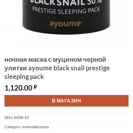
ночная маска с муцином черной
улитки ayoume black snail prestige
sleeping pack
1,120.00
₽
В МАГАЗИН
SKU:
АЮМ 49
Category:
kremoobraznye