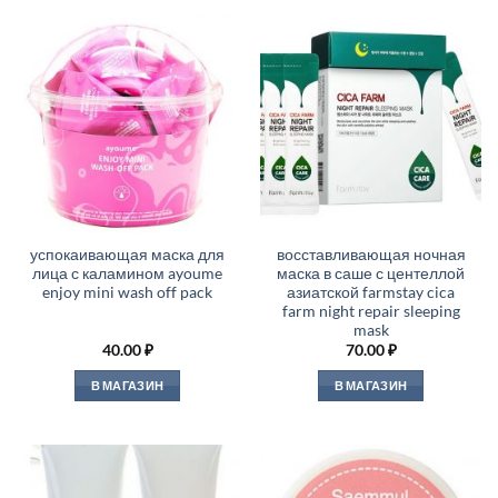
успокаивающая маска для
восставливающая ночная
лица с каламином ayoume
маска в саше с центеллой
enjoy mini wash off pack
азиатской farmstay cica
farm night repair sleeping
mask
40.00
₽
70.00
₽
В МАГАЗИН
В МАГАЗИН