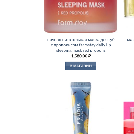
ночная питательная маска для губ
мас
с прополисом farmstay daily lip
sleeping mask red propolis
1,580.00
₽
В МАГАЗИН