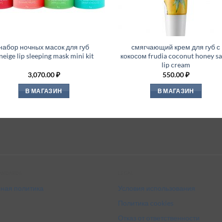
набор ночных масок для губ
смягчающий крем для губ с
neige lip sleeping mask mini kit
кокосом frudia coconut honey sa
lip cream
3,070.00
₽
550.00
₽
В МАГАЗИН
В МАГАЗИН
tandards
Legal
ная политика
Условия использования
Политика cookies
Отказ от ответственности