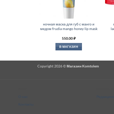
ночная маска для губ с манго и
медом frudia mango honey lip mask
la
550.00
₽
В МАГАЗИН
Copyright 2026 ©
Магазин Komtolem
About
Editorial s
О нас
Редакцион
Контакты