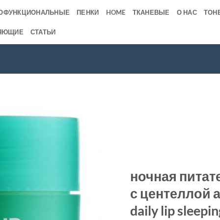
ОФУНКЦИОНАЛЬНЫЕ
ПЕНКИ
HOME
ТКАНЕВЫЕ
О НАС
ТОН
ЯЮЩИЕ
СТАТЬИ
ночная питат
с центеллой а
daily lip sleep