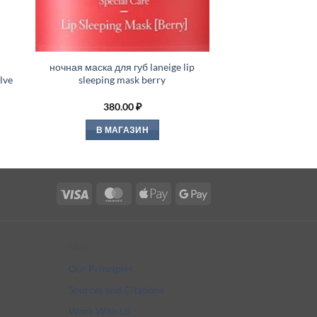
ночная маска для губ laneige lip
lve
sleeping mask berry
380.00
₽
В МАГАЗИН
Visa
MasterCard
Apple
Google
Pay
Pay
More
Our Principles
Sources and Citations
Work With Us