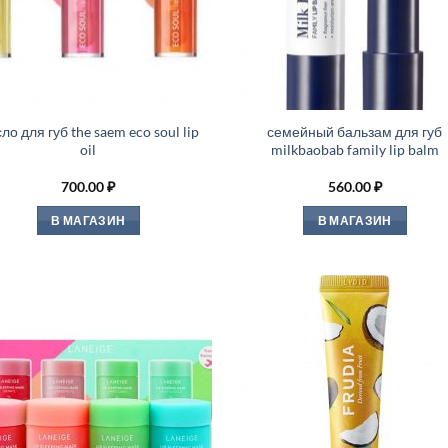
ло для губ the saem eco soul lip
семейный бальзам для губ
oil
milkbaobab family lip balm
700.00
₽
560.00
₽
В МАГАЗИН
В МАГАЗИН