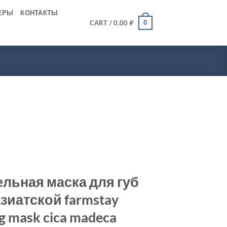
ЕРЫ
КОНТАКТЫ
0
CART /
0.00
₽
ельная маска для губ
зиатской farmstay
ing mask cica madeca