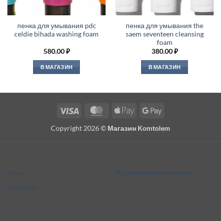
пенка для умывания pdc
пенка для умывания the
celdie bihada washing foam
saem seventeen cleansing
foam
580.00
₽
380.00
₽
В МАГАЗИН
В МАГАЗИН
Visa
MasterCard
Apple
Google
Pay
Pay
Copyright 2026 ©
Магазин Komtolem
About
Editorial standards
О нас
Редакционная политика
Контакты
Legal
More