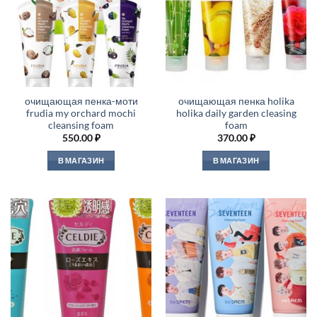
очищающая пенка-моти
очищающая пенка holika
frudia my orchard mochi
holika daily garden cleasing
cleansing foam
foam
550.00
₽
370.00
₽
В МАГАЗИН
В МАГАЗИН