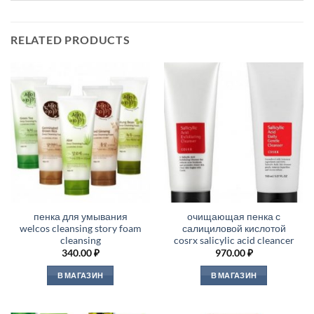
RELATED PRODUCTS
пенка для умывания
очищающая пенка с
welcos cleansing story foam
салициловой кислотой
cleansing
cosrx salicylic acid cleancer
340.00
₽
970.00
₽
В МАГАЗИН
В МАГАЗИН