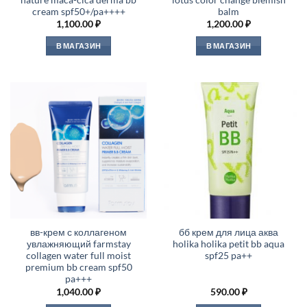
cream spf50+/pa++++
balm
1,100.00
₽
1,200.00
₽
В МАГАЗИН
В МАГАЗИН
вв-крем с коллагеном
бб крем для лица аква
увлажняющий farmstay
holika holika petit bb aqua
collagen water full moist
spf25 pa++
premium bb cream spf50
pa+++
1,040.00
₽
590.00
₽