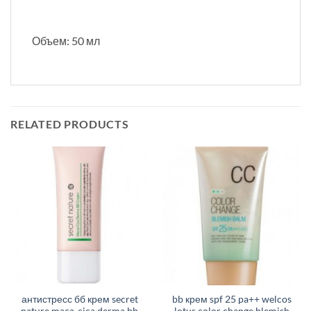
Объем: 50 мл
RELATED PRODUCTS
антистресс бб крем secret
bb крем spf 25 pa++ welcos
nature maca-cica derma bb
lotus color change blemish