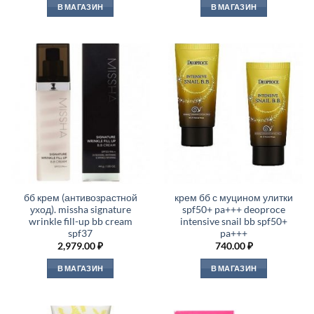
В МАГАЗИН
В МАГАЗИН
бб крем (антивозрастной
крем бб с муцином улитки
уход). missha signature
spf50+ pa+++ deoproce
wrinkle fill-up bb cream
intensive snail bb spf50+
spf37
pa+++
2,979.00
₽
740.00
₽
В МАГАЗИН
В МАГАЗИН