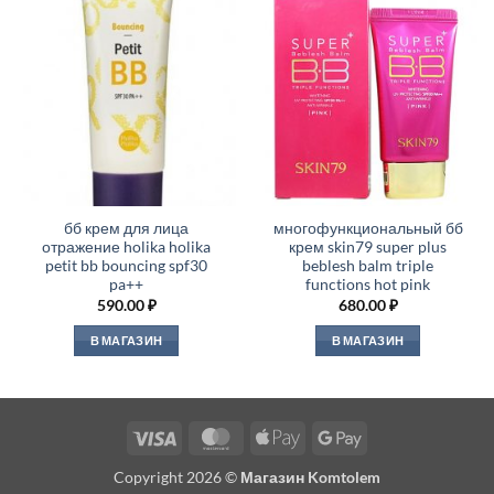
бб крем для лица
многофункциональный бб
отражение holika holika
крем skin79 super plus
petit bb bounсing spf30
beblesh balm triple
pa++
functions hot pink
590.00
₽
680.00
₽
В МАГАЗИН
В МАГАЗИН
Visa
MasterCard
Apple
Google
Pay
Pay
Copyright 2026 ©
Магазин Komtolem