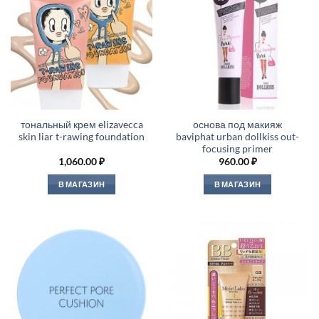
тональный крем elizavecca
основа под макияж
skin liar t-rawing foundation
baviphat urban dollkiss out-
focusing primer
1,060.00
₽
960.00
₽
В МАГАЗИН
В МАГАЗИН