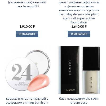
(увлажняющая) sana skin
крем с лифтинг-эффектом
care base spf30
и фитостволовыми
клетками морского укропа
farmstay derma cube plant
stem cell super active
foundation
1,910.00
₽
1,640.00
₽
В МАГАЗИН
В МАГАЗИН
крем для лица тональный с
база под макияж the saem
эффектом сияния berrisom
dream base