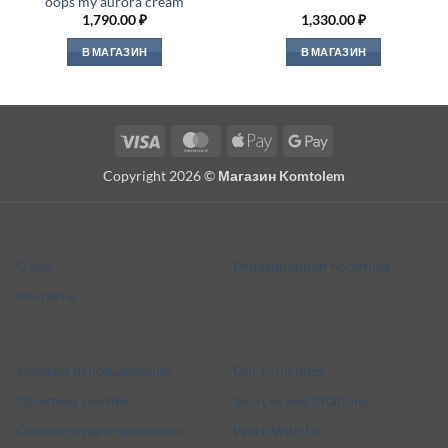
oops my aurora cream
1,790.00
₽
1,330.00
₽
В МАГАЗИН
В МАГАЗИН
Visa
MasterCard
Apple
Google
Pay
Pay
Copyright 2026 ©
Магазин Komtolem
About
Editorial standards
О нас
Редакционная политика
Контакты
Legal
More
Условия использования
Our Principles
Политика cookies
Sources and Citations
Отказ от ответственности
Work With Us