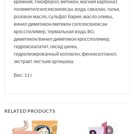
кремний, токоферол, метикон, магний карбонат,
полиметилсилсексвиоксан, вода, сквалан, тальк,
розовое масло, сульфат бария, масло оливы,
винил диметикон/метикон силсексвиоксан
кроссполимер, термальная вода, BG,
диметикон/винил диметикон кроссполимер,
гидроксиапатит, оксид цинка,
гидролизированный коллаген, феноксиэтанол,
экстракт листьев артишока.
Вес: 11 г
RELATED PRODUCTS