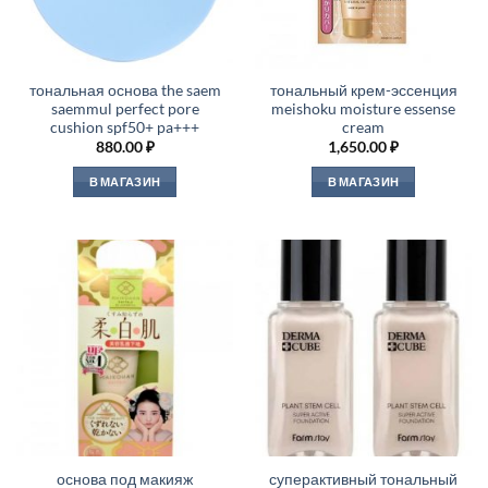
тональная основа the saem
тональный крем-эссенция
saemmul perfect pore
meishoku moisture essense
cushion spf50+ pa+++
cream
880.00
₽
1,650.00
₽
В МАГАЗИН
В МАГАЗИН
основа под макияж
суперактивный тональный