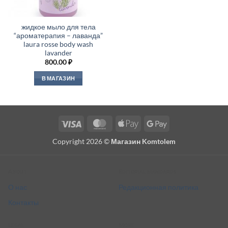
жидкое мыло для тела
“ароматерапия – лаванда”
laura rosse body wash
lavander
800.00
₽
В МАГАЗИН
Visa
MasterCard
Apple
Google
Pay
Pay
Copyright 2026 ©
Магазин Komtolem
About
Editorial standards
О нас
Редакционная политика
Контакты
Legal
More