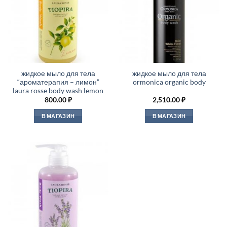
жидкое мыло для тела
жидкое мыло для тела
“ароматерапия – лимон”
ormonica organic body
laura rosse body wash lemon
800.00
₽
2,510.00
₽
В МАГАЗИН
В МАГАЗИН