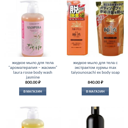
жидкое мыло для тела
жидкое мыло для тела с
“ароматерапия – жасмин”
экстрактом хурмы max
laura rosse body wash
taiyounosachi ex body soap
jasmine
800.00
₽
840.00
₽
В МАГАЗИН
В МАГАЗИН