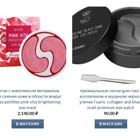
атчи с комплексом витаминов
премиальные патчи для глаз 
я сияния кожи в области вокруг
коллагеном и муцином черно
аз petitfee pink vita brightening
улитки l’sanic collagen and bla
eye mask
snail premium eye patch
2,140.00
₽
90.00
₽
В МАГАЗИН
В МАГАЗИН