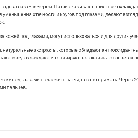
т отдых глазам вечером. Патчи оказывают приятное охлажд
 уменьшения отечности и кругов под глазами, делают взгля
к.
за кожей под глазами, могут использоваться и для других уча
чи, натуральные экстракты, которые обладают антиоксидан
итают кожу, охлаждают и тонизируют её, оказывают осветля
жу под глазами приложить патчи, плотно прижать. Через 20-
ами пальцев.