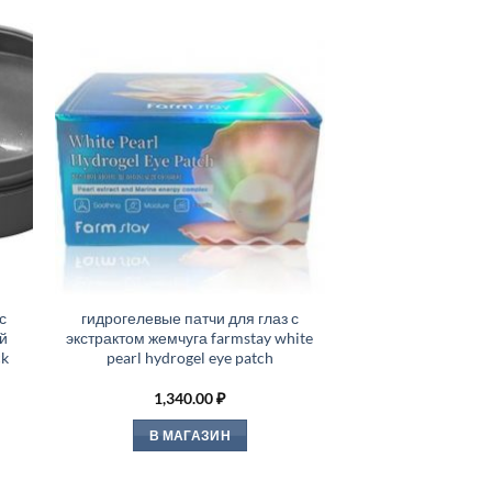
с
гидрогелевые патчи для глаз с
й
экстрактом жемчуга farmstay white
ck
pearl hydrogel eye patch
1,340.00
₽
В МАГАЗИН