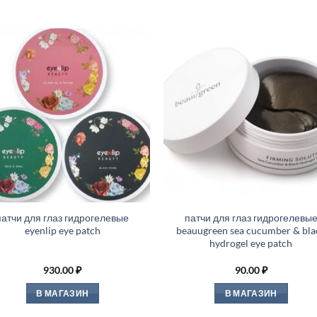
патчи для глаз гидрогелевые
патчи для глаз гидрогелевы
eyenlip eye patch
beauugreen sea cucumber & bla
hydrogel eye patch
930.00
₽
90.00
₽
В МАГАЗИН
В МАГАЗИН