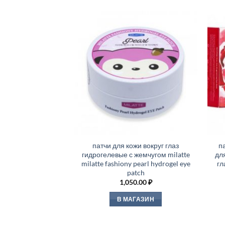
патчи для кожи вокруг глаз
п
гидрогелевые с жемчугом milatte
дл
milatte fashiony pearl hydrogel eye
гл
patch
1,050.00
₽
В МАГАЗИН