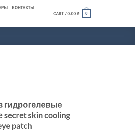
ЕРЫ
КОНТАКТЫ
0
CART /
0.00
₽
аз гидрогелевые
ecret skin cooling
eye patch