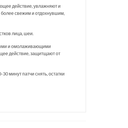
ающее действие, увлажняют и
д более свежим и отдохнувшим,
стков лица, шеи.
тными и омолаживающими
ющее действие, защитщают от
30 минут патчи снять, остатки