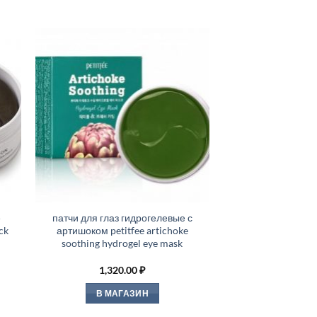
е
патчи для глаз гидрогелевые с
ck
артишоком petitfee artichoke
soothing hydrogel eye mask
1,320.00
₽
В МАГАЗИН