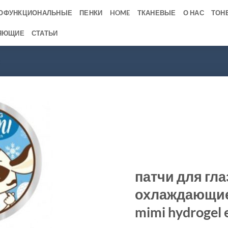
ОФУНКЦИОНАЛЬНЫЕ
ПЕНКИ
HOME
ТКАНЕВЫЕ
О НАС
ТОН
ЯЮЩИЕ
СТАТЬИ
z
патчи для гл
охлаждающие s
mimi hydrogel 